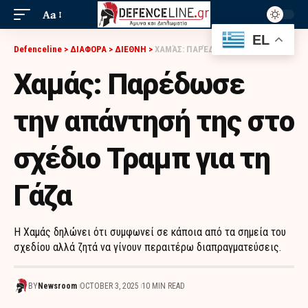
Aa
EL
Defenceline
>
ΔΙΑΦΟΡΑ
>
ΔΙΕΘΝΗ
>
ΧΑΜΆΣ: ΠΑΡΈΔΩΣΕ ΤΗΝ ΑΠΆΝΤΗΣΉ ΤΗΣ ΣΤΟ ΣΧΈΔΙΟ ΤΡΑΜΠ ΓΙΑ ΤΗ ΓΆΖΑ
Χαμάς: Παρέδωσε
την απάντησή της στο
σχέδιο Τραμπ για τη
Γάζα
Η Χαμάς δηλώνει ότι συμφωνεί σε κάποια από τα σημεία του
σχεδίου αλλά ζητά να γίνουν περαιτέρω διαπραγματεύσεις.
BY
Newsroom
OCTOBER 3, 2025
10 MIN READ