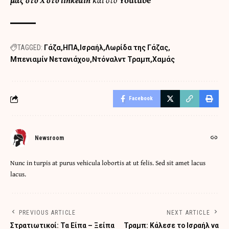
TAGGED:
Γάζα
ΗΠΑ
Ισραήλ
Λωρίδα της Γάζας
Μπενιαμίν Νετανιάχου
Ντόναλντ Τραμπ
Χαμάς
Facebook
Newsroom
Nunc in turpis at purus vehicula lobortis at ut felis. Sed sit amet lacus
lacus.
PREVIOUS ARTICLE
NEXT ARTICLE
Στρατιωτικοί: Τα Είπα – Ξείπα
Τραμπ: Κάλεσε το Ισραήλ να