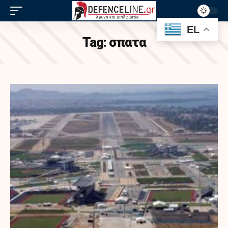
EL
Tag:
σπατα