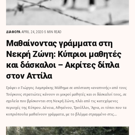
ΔΙΑΦΟΡΑ
APRIL 24, 2020
5 MIN READ
Μαθαίνοντας γράμματα στη
Νεκρή Ζώνη: Κύπριοι μαθητές
και δάσκαλοι – Ακρίτες δίπλα
στον Αττίλα
Γράφει ο Γιώργος Λαμπράκης Μάθημα σε απόσταση «αναπνοής» από τους
Τούρκους στρατιώτες κάνουν οι μικροί μαθητές και οι δάσκαλοί τους, σε
σχολεία που βρίσκονται στη Νεκρή Ζώνη, πλάι από τις κατεχόμενες
περιοχές της Κύπρου. Δένεια, Αθηαίνου, Τρούλλοι, Άχνα, οι τόποι που τα
κυπριόπουλα μαθαίνουν γράμματα, με το βλέμμα στραμμένο στις…