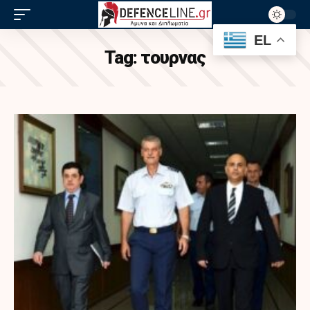
EL
Tag:
τουρνας