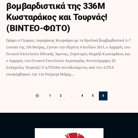
βομβαρδιστικά της 336Μ
Κωσταράκος και Τουρνάς!
(ΒΙΝΤΕΟ-ΦΩΤΟ)
Γράφει ο Γιώργος Λαμπράκης Κουρσάροι με τα θρυλικά βομβαρδιστικά Α-7
Corsair της 336 Μοίρας, έγιναν την Πέμπτη 4 Ιουλίου 2013, ο Αρχηγός του
Γενικού Επιτελείου Εθνικής Άμυνας, Στρατηγός Μιχαήλ Κωσταράκος και
ο Αρχηγός του Γενικού Επιτελείου Αεροπορίας Αντιπτέραρχος (Ι)
Ευάγγελος Τουρνάς! Ο Α/ΓΕΕΘΑ συνοδευόμενος από τον Α/ΓΕΑ
επισκέφθηκαν την 116 Πτέρυγα Μάχης…
1
2
…
4
5
6