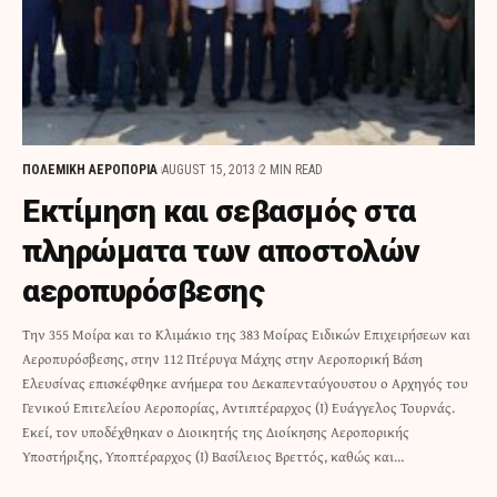
ΠΟΛΕΜΙΚΗ ΑΕΡΟΠΟΡΙΑ
AUGUST 15, 2013
2 MIN READ
Εκτίμηση και σεβασμός στα
πληρώματα των αποστολών
αεροπυρόσβεσης
Την 355 Μοίρα και το Κλιμάκιο της 383 Μοίρας Ειδικών Επιχειρήσεων και
Αεροπυρόσβεσης, στην 112 Πτέρυγα Μάχης στην Αεροπορική Βάση
Ελευσίνας επισκέφθηκε ανήμερα του Δεκαπενταύγουστου ο Αρχηγός του
Γενικού Επιτελείου Αεροπορίας, Αντιπτέραρχος (Ι) Ευάγγελος Τουρνάς.
Εκεί, τον υποδέχθηκαν ο Διοικητής της Διοίκησης Αεροπορικής
Υποστήριξης, Υποπτέραρχος (Ι) Βασίλειος Βρεττός, καθώς και…