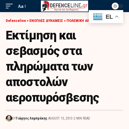
Aa
EL
Defenceline
>
ΕΝΟΠΛΕΣ ΔΥΝΑΜΕΙΣ
>
ΠΟΛΕΜΙΚΗ ΑΕΡΟΠΟΡΙΑ
>
ΕΚΤΊΜΗΣΗ ΚΑΙ ΣΕΒΑΣΜΌΣ ΣΤΑ ΠΛΗΡΏΜΑΤΑ ΤΩΝ ΑΠΟΣΤΟΛΏΝ ΑΕΡΟΠΥΡΌΣΒΕΣΗΣ
Εκτίμηση και
σεβασμός στα
πληρώματα των
αποστολών
αεροπυρόσβεσης
BY
Γιώργος Λαμπράκης
AUGUST 15, 2013
2 MIN READ