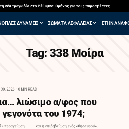
σκηση των Εθελοντών Εφέδρων στον Έβρο
ΝΟΠΛΕΣ ΔΥΝΑΜΕΙΣ
ΣΩΜΑΤΑ ΑΣΦΑΛΕΙΑΣ
ΣΤΗΝ ΑΝΑΦ
Tag:
338 Μοίρα
30, 2026
10 MIN READ
Για… λιώσιμο α/φος που
 γεγονότα του 1974;
ιά» προσγείωση
και η επιβεβαίωση ενός «θησαυρού».