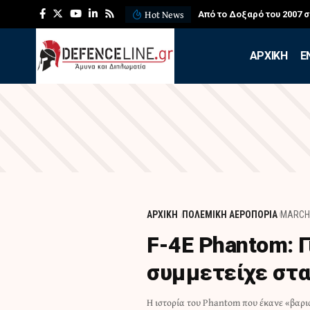
Hot News
 για τους πυροσβέστες
ΛΕΦΕΔ: Η εντυπωσιακή ά
APXIKH
Ε
ΑΡΧΙΚΗ
ΠΟΛΕΜΙΚΗ ΑΕΡΟΠΟΡΙΑ
MARCH 
F-4E Phantom: 
συμμετείχε στα
Η ιστορία του Phantom που έκανε «βαρ