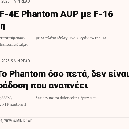
, 2025
1 MIN READ
F-4E Phantom AUP με F-16
τη
μεταστάθμευσαν
με τα πλέον εξελιγμένα «Γεράκια» της ΠΑ
Phantom πέταξαν
, 2025
5 MIN READ
ο Phantom όσο πετά, δεν είναι
αράδοση που αναπνέει
ς 338M,
Society και το defenceline ήταν εκεί!
 F4 Phantom II
9, 2025
4 MIN READ