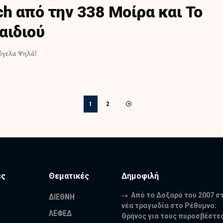
h από την 338 Μοίρα και Το
αιδιού
μόγελα Ψηλά!
1
2
ες
Θεματικές
Δημοφιλή
Από το Δοξαρό του 2007 σ
ΔΙΕΘΝΗ
νέα τραγωδία στο Ρέθυμνο:
ΛΕΦΕΔ
Θρήνος για τους πυροσβέστε