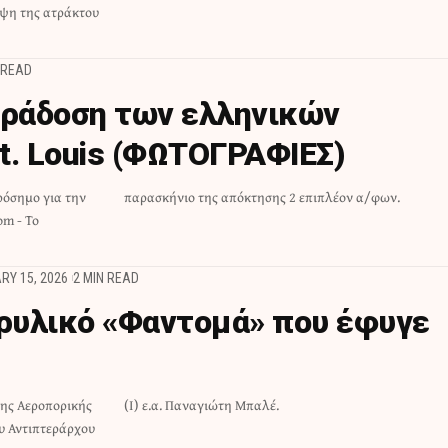
υψη της ατράκτου
 READ
αράδοση των ελληνικών
t. Louis (ΦΩΤΟΓΡΑΦΙΕΣ)
ρόσημο για την
παρασκήνιο της απόκτησης 2 επιπλέον α/φων.
om - Το
RY 15, 2026
2 MIN READ
θρυλικό «Φαντομά» που έφυγε
της Αεροπορικής
(Ι) ε.α. Παναγιώτη Μπαλέ.
ου Αντιπτεράρχου