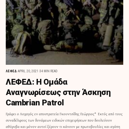
ΛΕΦΕΔ
APRIL 20, 2021
34 MIN READ
ΛΕΦΕΔ: Η Ομάδα
Αναγνωρίσεως στην Άσκηση
Cambrian Patrol
Γράφει ο Λοχαγός εν αποστρατεία Γκουντσίδης Γεώργιος* Εκτός από τους
συναδέλφους των δυνάμεων ειδικών επιχειρήσεων που δουλεύουν
αθόρυβα και μόνον αυτοί ξέρουν τι κάνουν με πρωτοβουλίες και αγάπη