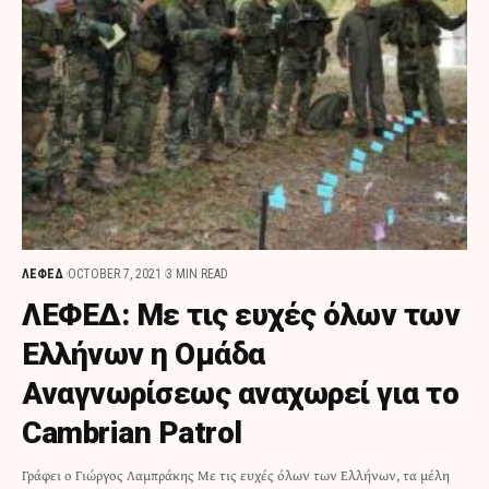
ΛΕΦΕΔ
OCTOBER 7, 2021
3 MIN READ
ΛΕΦΕΔ: Με τις ευχές όλων των
Ελλήνων η Ομάδα
Αναγνωρίσεως αναχωρεί για το
Cambrian Patrol
Γράφει ο Γιώργος Λαμπράκης Με τις ευχές όλων των Ελλήνων, τα μέλη