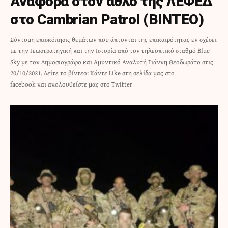
Αναφορά στον άθλο της ΛΕΦΕΔ
στο Cambrian Patrol (ΒΙΝΤΕΟ)
Σύντομη επισκόπησις θεμάτων που άπτονται της επικαιρότητας εν σχέσει
με την Γεωστρατηγική και την Ιστορία από τον τηλεοπτικό σταθμό Blue
Sky με τον Δημοσιογράφο και Αμυντικό Αναλυτή Γιάννη Θεοδωράτο στις
20/10/2021. Δείτε το βίντεο: Κάντε Like στη σελίδα μας στο
facebook και ακολουθείστε μας στο Twitter