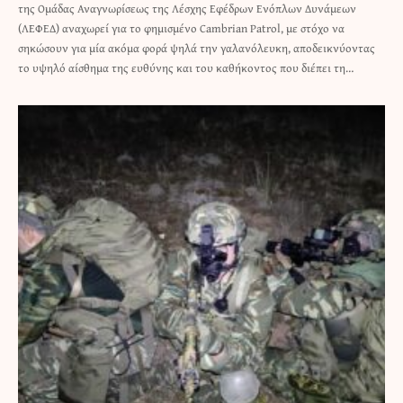
της Ομάδας Αναγνωρίσεως της Λέσχης Εφέδρων Ενόπλων Δυνάμεων
(ΛΕΦΕΔ) αναχωρεί για το φημισμένο Cambrian Patrol, με στόχο να
σηκώσουν για μία ακόμα φορά ψηλά την γαλανόλευκη, αποδεικνύοντας
το υψηλό αίσθημα της ευθύνης και του καθήκοντος που διέπει τη…