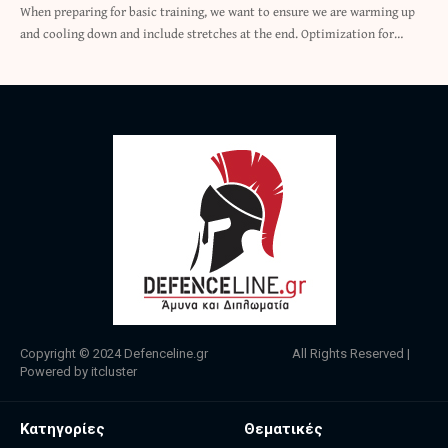
When preparing for basic training, we want to ensure we are warming up
and cooling down and include stretches at the end. Optimization for…
Copyright © 2024
Defenceline.gr
All Rights Reserved |
Powered by
itcluster
Κατηγορίες
Θεματικές