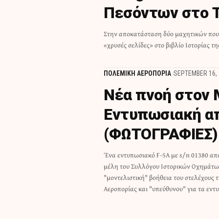
Πεσόντων στο Τ
Στην αποκατάσταση δύο μαχητικών πο
«χρυσές σελίδες» στο βιβλίο Ιστορίας τ
ΠΟΛΕΜΙΚΗ ΑΕΡΟΠΟΡΙΑ
SEPTEMBER 16, 
Νέα πνοή στον 
Εντυπωσιακή α
(ΦΩΤΟΓΡΑΦΙΕΣ)
Ένα εντυπωσιακό F-5A με s/n 01380 απ
βαψίματα που έχουν εμφανιστεί κα
μέλη του Συλλόγου Ιστορικών Οχημάτων
αεροσκάφη της ΠΑ, Γιώργου Αθανασιάδ
"μοντελιστική" βοήθεια του στελέχους 
Αεροπορίας και "υπεύθυνου" για τα εν