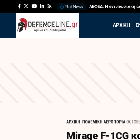
Hot News
ΛΕΦΕΔ: Η εντυπωσιακή ά
APXIKH
Ε
ΑΡΧΙΚΗ
ΠΟΛΕΜΙΚΗ ΑΕΡΟΠΟΡΙΑ
OCTOBE
Mirage F-1CG κ