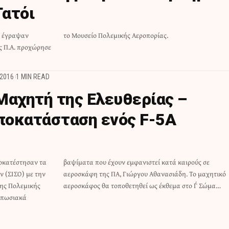
ατόι
υ έγραψαν
το Μουσείο Πολεμικής Αεροπορίας.
ης Π.Α. προχώρησε
2016
1 MIN READ
Μαχητή της Ελευθερίας –
ποκατάσταση ενός F-5A
οκατέστησαν τα
τά καιρούς σε
 (ΣΙΣΟ) με την
η. Το μαχητικό
της Πολεμικής
αεροσκάφος θα τοποθετηθεί ως έκθεμα στο Γ΄ Σώμα…
τυπωσιακά