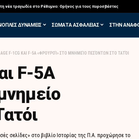
σκηση των Εθελοντών Εφέδρων στον Έβρο
ΝΟΠΛΕΣ ΔΥΝΑΜΕΙΣ
ΣΩΜΑΤΑ ΑΣΦΑΛΕΙΑΣ
ΣΤΗΝ ΑΝΑΦ
AGE F-1CG ΚΑΙ F-5A «ΦΡΟΥΡΟΊ» ΣΤΟ ΜΝΗΜΕΊΟ ΠΕΣΌΝΤΩΝ ΣΤΟ ΤΑΤΌΙ
αι F-5A
μνημείο
Τατόι
ές σελίδες» στο βιβλίο Ιστορίας της Π.Α. προχώρησε το