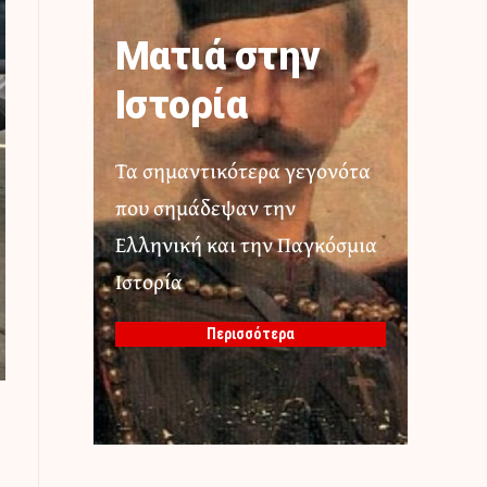
Ματιά στην
Ιστορία
Τα σημαντικότερα γεγονότα
που σημάδεψαν την
Ελληνική και την Παγκόσμια
Ιστορία
Περισσότερα