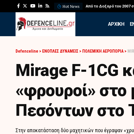
Hot News
ΛΕΦΕΔ: Η εντυπωσιακή ά
APXIKH
Ε
Defenceline
>
ΕΝΟΠΛΕΣ ΔΥΝΑΜΕΙΣ
>
ΠΟΛΕΜΙΚΗ ΑΕΡΟΠΟΡΙΑ
>
MIR
Mirage F-1CG κ
«φρουροί» στο 
Πεσόντων στο 
Στην αποκατάσταση δύο μαχητικών που έγραψαν «χρυσ