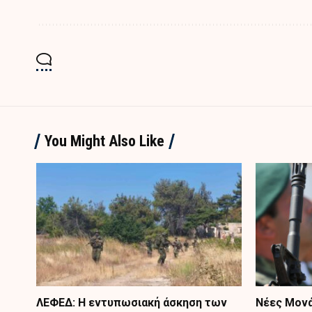
You Might Also Like
ΛΕΦΕΔ: Η εντυπωσιακή άσκηση των
Nέες Μονά