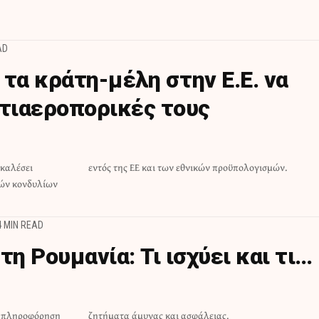
AD
τα κράτη-μέλη στην Ε.Ε. να
ντιαεροπορικές τους
οκαλέσει
εντός της ΕΕ και των εθνικών προϋπολογισμών.
κών κονδυλίων
4 MIN READ
τη Ρουμανία: Τι ισχύει και τι…
ραπληροφόρηση
ζητήματα άμυνας και ασφάλειας.