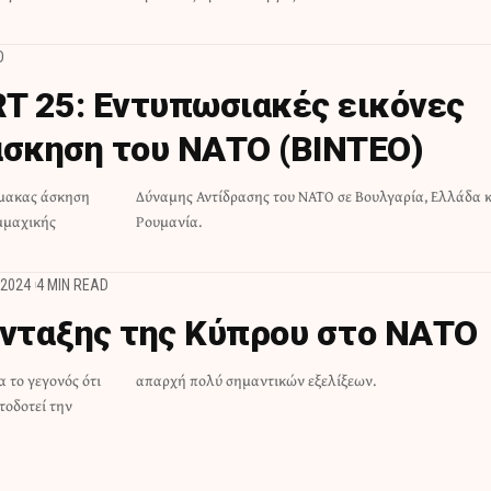
D
T 25: Εντυπωσιακές εικόνες
άσκηση του ΝΑΤΟ (ΒΙΝΤΕΟ)
ίμακας άσκηση
ία, Ελλάδα και
μμαχικής
Ρουμανία.
 2024
4 MIN READ
ένταξης της Κύπρου στο ΝΑΤΟ
α το γεγονός ότι
απαρχή πολύ σημαντικών εξελίξεων.
τοδοτεί την