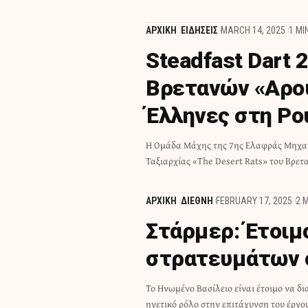
ΑΡΧΙΚΗ
ΕΙΔΗΣΕΙΣ
MARCH 14, 2025
1 MI
Steadfast Dart 
Βρετανών «Αρου
Έλληνες στη Ρο
Η Ομάδα Μάχης της 7ης Ελαφράς Μηχα
αναπτύχθηκε πρόσφατα στη Ρουμανί
Ταξιαρχίας «The Desert Rats» του Βρετ
ΑΡΧΙΚΗ
ΔΙΕΘΝΗ
FEBRUARY 17, 2025
2 
Στάρμερ: Έτοιμ
στρατευμάτων 
Το Ηνωμένο Βασίλειο είναι έτοιμο να δι
παρασχεθούν εγγυήσεις ασφαλείας στην Ουκρ
ηγετικό ρόλο στην επιτάχυνση του έργου