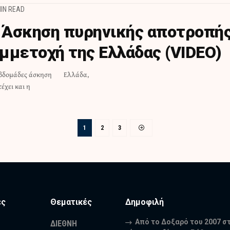
MIN READ
: Άσκηση πυρηνικής αποτροπή
μμετοχή της Ελλάδας (VIDEO)
 εβδομάδες άσκηση
Ελλάδα,
έχει και η
1
2
3
ες
Θεματικές
Δημοφιλή
Από το Δοξαρό του 2007 σ
ΔΙΕΘΝΗ