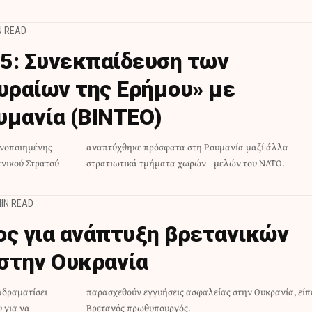
N READ
25: Συνεκπαίδευση των
ραίων της Ερήμου» με
υμανία (ΒΙΝΤΕΟ)
νοποιημένης
α μαζί άλλα
ανικού Στρατού
στρατιωτικά τμήματα χωρών - μελών του ΝΑΤΟ.
MIN READ
ος για ανάπτυξη βρετανικών
στην Ουκρανία
αδραματίσει
ανία, είπε ο
 για να
Βρετανός πρωθυπουργός.