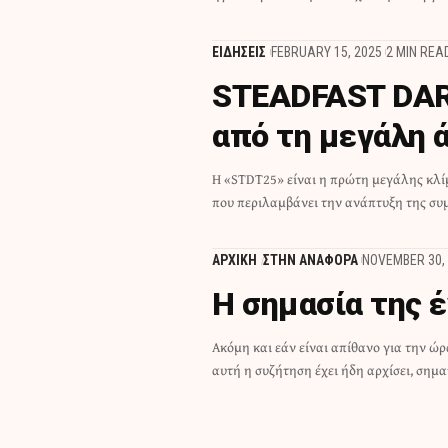
ΕΙΔΗΣΕΙΣ
FEBRUARY 15, 2025
2 MIN REA
STEADFAST DAR
από τη μεγάλη 
Η «STDT25» είναι η πρώτη μεγάλης κλ
Δύναμης Αντίδρασης του ΝΑΤΟ σε Βουλγαρ
που περιλαμβάνει την ανάπτυξη της συ
ΑΡΧΙΚΗ
ΣΤΗΝ ΑΝΑΦΟΡΑ
NOVEMBER 30,
Η σημασία της 
Ακόμη και εάν είναι απίθανο για την ώρ
αυτή η συζήτηση έχει ήδη αρχίσει, σημα