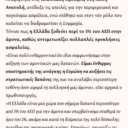
Ανατολή
, ανέδειξε τις απειλές για την περιφερειακή και
παγκόσμια ασφάλεια, ενώ στάθηκε και στον νέο ρόλο που
καλείται να διαδραματίσει η Συμμαχία.
Τόνισε πως
η Ελλάδα ξοδεύει περί το 3% του ΑΕΠ στην
άμυνα, καθώς αντιμετωπίζει πολλαπλές προκλήσεις
ασφαλείας
.
«Είναι πολύ ενθαρρυντικό ότι όλοι συμφωνήσαμε στην
αύξηση των αμυντικών μας δαπανών.
Είμαι ένθερμος
υποστηρικτής της ανάγκης η Ευρώπη να αυξήσει τις
στρατιωτικές δαπάνες
της και να αναλάβει περισσότερη
ευθύνη όσον αφορά τη συλλογική μας άμυνα»,
είπε αρχικά ο
πρωθυπουργός.
«Η Ελλάδα είναι μια χώρα που σήμερα δαπανά περισσότερο
από 3% του ΑΕΠ για την άμυνα και υπερβαίνουμε σταθερά το
όριο του 2%, ακόμη και κατά τη διάρκεια της πολύ δύσκολης
περιόδου της οικονομικής κρίσης. Επομένως, χαιρετίζω τις