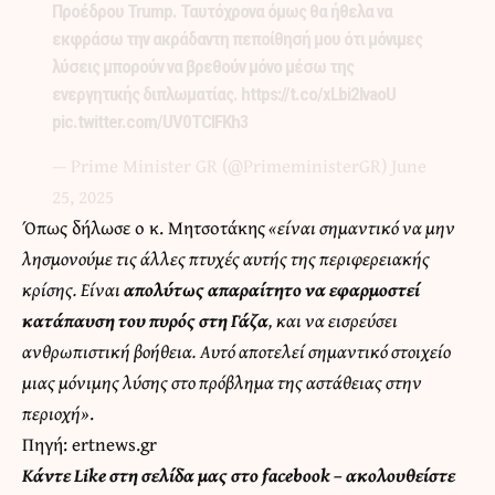
Προέδρου Trump. Ταυτόχρονα όμως θα ήθελα να
εκφράσω την ακράδαντη πεποίθησή μου ότι μόνιμες
λύσεις μπορούν να βρεθούν μόνο μέσω της
ενεργητικής διπλωματίας.
https://t.co/xLbi2IvaoU
pic.twitter.com/UV0TCIFKh3
— Prime Minister GR (@PrimeministerGR)
June
25, 2025
Όπως δήλωσε ο κ. Μητσοτάκης
«είναι σημαντικό να μην
λησμονούμε τις άλλες πτυχές αυτής της περιφερειακής
κρίσης. Είναι
απολύτως απαραίτητο να εφαρμοστεί
κατάπαυση του πυρός στη Γάζα
, και να εισρεύσει
ανθρωπιστική βοήθεια. Αυτό αποτελεί σημαντικό στοιχείο
μιας μόνιμης λύσης στο πρόβλημα της αστάθειας στην
περιοχή»
.
Πηγή: ertnews.gr
Κάντε
Like στη σελίδα μας στο facebook
– ακολουθείστε