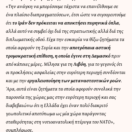
«Την ανάγκη να μπορέσουμε τάχιστα να επανέλθουμε σε
ένα πλαίσιο διαπραγματεύσεων, έτσι ώστε να σιγουρευτούμε
ότι
το Ιράν δεν πρόκειται να αποκτήσει πυρηνικά όπλα
,
αλλά αυτό να συμβεί όχι διά της στρατιωτικής αλλά διά της
διπλωματικής οδού. Είχα την ευκαιρία να θίξω ζητήματα τα
οποία αφορούν τη Συρία και την
αποτρόπαια αστική
τρομοκρατική επίθεση, η οποία έγινε στη Δαμασκό
πριν
από κάποιες μέρες. Μίλησα για τη
Λιβύη
, για το γεγονός ότι
οι προκλήσεις ασφαλείας στην ευρύτερη περιοχή συνδέονται
και με την
εργαλειοποίηση των μεταναστευτικών ροών
.
Άρα, αυτά είναι ζητήματα τα οποία αφορούν συνολικά την
παρουσία της χώρας μας στην ευρύτερη περιοχή και σας
διαβεβαιώνω ότι η Ελλάδα έχει έναν πολύ διακριτό
γεωπολιτικό αποτύπωμα ως μία χώρα παράγοντας
σταθερότητας στη νοτιοανατολική πτέρυγα του ΝΑΤΟ»
,
συμπλήρωσε.