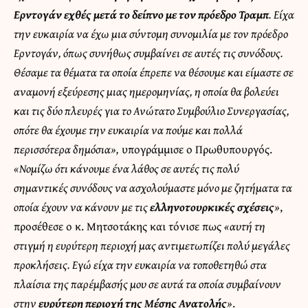
Ερντογάν εχθές μετά το δείπνο με τον πρόεδρο Τραμπ
. Είχα
την ευκαιρία να έχω μια σύντομη συνομιλία με τον πρόεδρο
Ερντογάν, όπως συνήθως συμβαίνει σε αυτές τις συνόδους.
Θέσαμε τα θέματα τα οποία έπρεπε να θέσουμε και είμαστε σε
αναμονή εξεύρεσης μιας ημερομηνίας, η οποία θα βολεύει
και τις δύο πλευρές για το Ανώτατο Συμβούλιο Συνεργασίας,
οπότε θα έχουμε την ευκαιρία να πούμε και πολλά
περισσότερα δημόσια»,
υπογράμμισε ο Πρωθυπουργός.
«Νομίζω ότι κάνουμε ένα λάθος σε αυτές τις πολύ
σημαντικές συνόδους να ασχολούμαστε μόνο με ζητήματα τα
οποία έχουν να κάνουν με τις
ελληνοτουρκικές σχέσεις
»
,
προσέθεσε ο κ. Μητσοτάκης και τόνισε πως
«αυτή τη
στιγμή η ευρύτερη περιοχή μας αντιμετωπίζει πολύ μεγάλες
προκλήσεις. Εγώ είχα την ευκαιρία να τοποθετηθώ στα
πλαίσια της παρέμβασής μου σε αυτά τα οποία συμβαίνουν
στην
ευρύτερη περιοχή της Μέσης Ανατολής
»
.