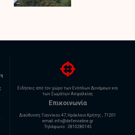
τη
ς
Ειδήσεις από τον χώρο των Ενόπλων Δυνάμεων και
των Σωμάτων Ασφαλείας
Επικοινωνία
Διεύθυνση: Γιαννίκου 47, Ηράκλειο Κρήτης , 71201
email:
info@defenceline.gr
Τηλέφωνο:: 2810280145