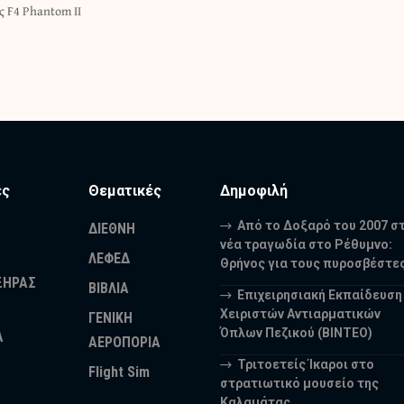
 F4 Phantom II
ες
Θεματικές
Δημοφιλή
Από το Δοξαρό του 2007 σ
ΔΙΕΘΝΗ
νέα τραγωδία στο Ρέθυμνο:
ΛΕΦΕΔ
Θρήνος για τους πυροσβέστε
ΞΗΡΑΣ
ΒΙΒΛΙΑ
Επιχειρησιακή Εκπαίδευση
Χειριστών Αντιαρματικών
ΓΕΝΙΚΗ
Όπλων Πεζικού (ΒΙΝΤΕΟ)
Α
ΑΕΡΟΠΟΡΙΑ
Τριτοετείς Ίκαροι στο
Flight Sim
στρατιωτικό μουσείο της
Καλαμάτας