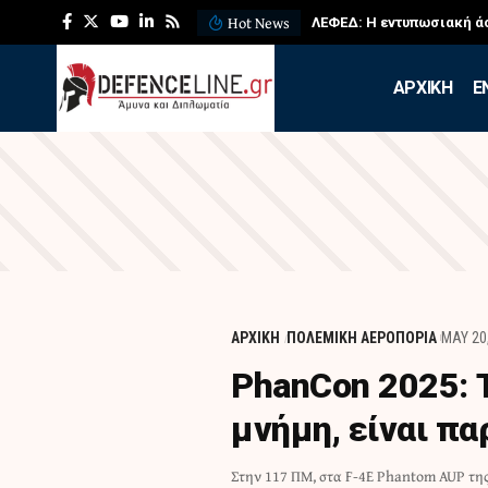
Hot News
ΛΕΦΕΔ: Η εντυπωσιακή ά
APXIKH
Ε
ΑΡΧΙΚΗ
ΠΟΛΕΜΙΚΗ ΑΕΡΟΠΟΡΙΑ
MAY 20
PhanCon 2025: Τ
μνήμη, είναι π
Στην 117 ΠΜ, στα F-4Ε Phantom AUP τη