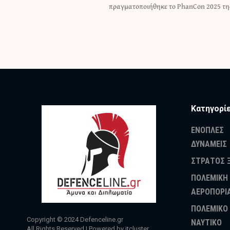
πραγματοποιήθηκε το PhanCon 2025 της
Κατηγορί
ΕΝΟΠΛΕΣ
ΔΥΝΑΜΕΙΣ
ΣΤΡΑΤΟΣ 
ΠΟΛΕΜΙΚΗ
ΑΕΡΟΠΟΡΙ
ΠΟΛΕΜΙΚΟ
Copyright © 2024
Defenceline.gr
ΝΑΥΤΙΚΟ
All Rights Reserved | Powered by
itcluster