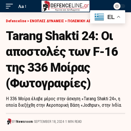
Aa
EL
Defenceline
>
ΕΝΟΠΛΕΣ ΔΥΝΑΜΕΙΣ
>
ΠΟΛΕΜΙΚΗ ΑΕΡΟΠΟΡΙΑ
>
TARANG SHAKTI 24: ΟΙ ΑΠΟΣΤΟΛΈΣ ΤΩΝ F-16 ΤΗΣ 336 ΜΟΊΡΑΣ (ΦΩΤΟΓΡΑΦΊΕΣ)
Tarang Shakti 24: Οι
αποστολές των F-16
της 336 Μοίρας
(Φωτογραφίες)
Η 336 Μοίρα έλαβε μέρος στην άσκηση «Tarang Shakti 24», η
οποία διεξήχθη στην Αεροπορική Βάση «Jodhpur», στην Ινδία.
BY
Newsroom
SEPTEMBER 18, 2024
1 MIN READ