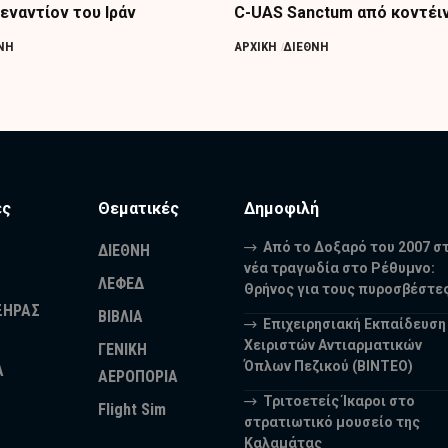
εναντίον του Ιράν
C-UAS Sanctum από κοντέι
ΝΗ
ΑΡΧΙΚΗ
ΔΙΕΘΝΗ
ες
Θεματικές
Δημοφιλή
Από το Δοξαρό του 2007 σ
ΔΙΕΘΝΗ
νέα τραγωδία στο Ρέθυμνο:
ΛΕΦΕΔ
Θρήνος για τους πυροσβέστε
ΞΗΡΑΣ
ΒΙΒΛΙΑ
Επιχειρησιακή Εκπαίδευση
Χειριστών Αντιαρματικών
ΓΕΝΙΚΗ
Όπλων Πεζικού (ΒΙΝΤΕΟ)
Α
ΑΕΡΟΠΟΡΙΑ
Τριτοετείς Ίκαροι στο
Flight Sim
στρατιωτικό μουσείο της
Καλαμάτας