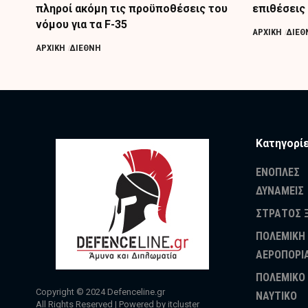
πληροί ακόμη τις προϋποθέσεις του
επιθέσεις 
νόμου για τα F-35
ΑΡΧΙΚΗ
ΔΙΕΘ
ΑΡΧΙΚΗ
ΔΙΕΘΝΗ
Κατηγορί
ΕΝΟΠΛΕΣ
ΔΥΝΑΜΕΙΣ
ΣΤΡΑΤΟΣ 
ΠΟΛΕΜΙΚΗ
ΑΕΡΟΠΟΡΙ
ΠΟΛΕΜΙΚΟ
Copyright © 2024
Defenceline.gr
ΝΑΥΤΙΚΟ
All Rights Reserved | Powered by
itcluster