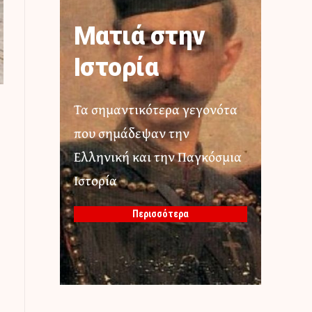
Ματιά στην
Ιστορία
Τα σημαντικότερα γεγονότα
που σημάδεψαν την
Ελληνική και την Παγκόσμια
Ιστορία
Περισσότερα