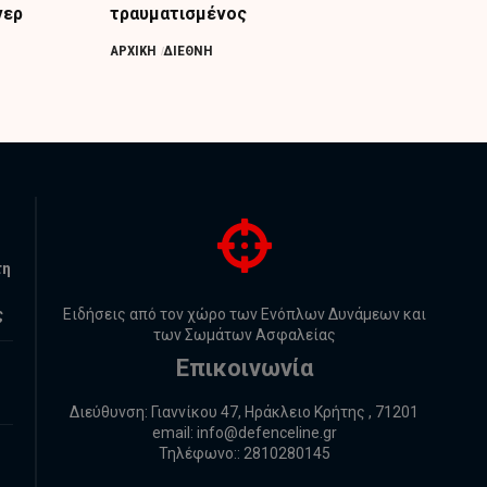
νερ
τραυματισμένος
ΑΡΧΙΚΗ
ΔΙΕΘΝΗ
τη
ς
Ειδήσεις από τον χώρο των Ενόπλων Δυνάμεων και
των Σωμάτων Ασφαλείας
Επικοινωνία
Διεύθυνση: Γιαννίκου 47, Ηράκλειο Κρήτης , 71201
email:
info@defenceline.gr
Τηλέφωνο:: 2810280145