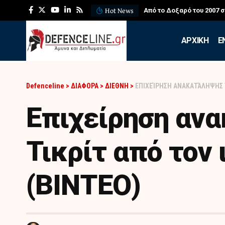
Hot News
ΛΕΦΕΔ: Η εντυπωσιακή ά
APXIKH
Ε
Defenceline
>
ΔΙΑΦΟΡΑ
>
ΔΙΕΘΝΗ
>
ΕΠΙΧΕΊΡΗΣΗ ΑΝΑΚΑΤΆΛΗΨΗΣ Τ
Επιχείρηση αν
Τικρίτ από τον
(ΒΙΝΤΕΟ)