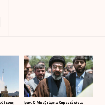
κτόξευση
Ιράν: Ο Μοτζτάμπα Χαμενεΐ είναι