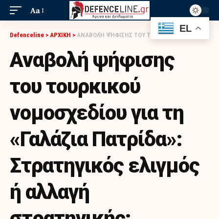
Aa
EL
Defenceline
>
ΑΡΧΙΚΗ
>
ΑΝΑΒΟΛΉ ΨΉΦΙΣΗΣ ΤΟΥ ΤΟΥΡΚΙΚΟΎ ΝΟΜΟΣΧΕΔΊΟΥ ΓΙΑ ΤΗ «ΓΑΛΆΖΙΑ ΠΑΤΡΊΔΑ»: ΣΤΡΑΤΗΓΙΚΌΣ ΕΛΙΓΜΌΣ Ή ΑΛΛΑΓΉ ΣΤΡΑΤΗΓΙΚΉΣ;
Αναβολή ψήφισης
του τουρκικού
νομοσχεδίου για τη
«Γαλάζια Πατρίδα»:
Στρατηγικός ελιγμός
ή αλλαγή
στρατηγικής;