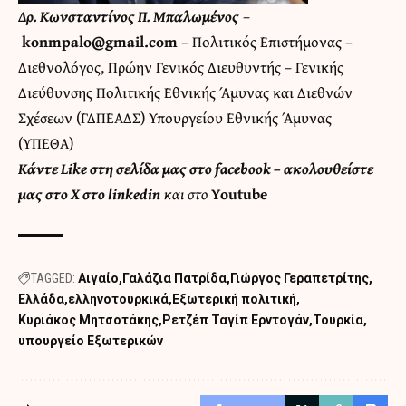
Δρ. Κωνσταντίνος Π. Μπαλωμένος
–
konmpalo@gmail.com
– Πολιτικός Επιστήμονας –
Διεθνολόγος, Πρώην Γενικός Διευθυντής – Γενικής
Διεύθυνσης Πολιτικής Εθνικής Άμυνας και Διεθνών
Σχέσεων (ΓΔΠΕΑΔΣ) Υπουργείου Εθνικής Άμυνας
(ΥΠΕΘΑ)
Κάντε
Like στη σελίδα μας στο facebook
– ακολουθείστε
μας στο
X
στο
linkedin
και στο
Youtube
TAGGED:
Αιγαίο
Γαλάζια Πατρίδα
Γιώργος Γεραπετρίτης
Ελλάδα
ελληνοτουρκικά
Εξωτερική πολιτική
Κυριάκος Μητσοτάκης
Ρετζέπ Ταγίπ Ερντογάν
Τουρκία
υπουργείο Εξωτερικών