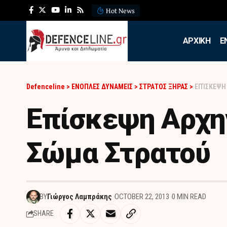
Hot News
ΛΕΦΕΔ: Η εντυπωσιακή ά
APXIKH
Ε
Defenceline
>
ΕΝΟΠΛΕΣ ΔΥΝΑΜΕΙΣ
>
ΣΤΡΑΤΟΣ ΞΗΡΑΣ
>
ΕΠΊΣΚΕΨΗ
Επίσκεψη Αρχηγ
Σώμα Στρατού
BY
Γιώργος Λαμπράκης
OCTOBER 22, 2013
0 MIN READ
SHARE