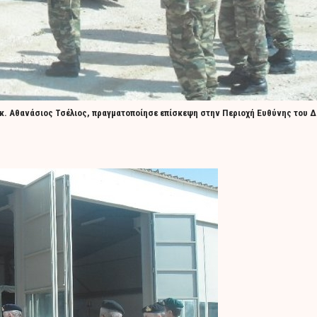
 κ. Αθανάσιος Τσέλιος, πραγματοποίησε επίσκεψη στην Περιοχή Ευθύνης του Δ