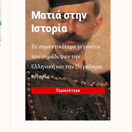
Ματιά στην
Ιστορία
Τα σημαντικότερα γεγονότα
΄
που σημάδεψαν την
Ελληνική και την Παγκόσμια
Ιστορία
Περισσότερα