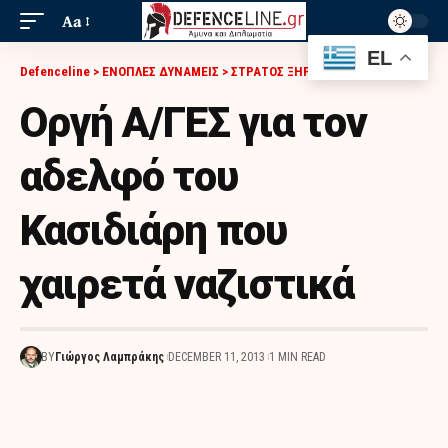
Aa
EL
Defenceline
>
ΕΝΟΠΛΕΣ ΔΥΝΑΜΕΙΣ
>
ΣΤΡΑΤΟΣ ΞΗΡΑΣ
>
ΟΡΓΉ Α/ΓΕΣ ΓΙΑ ΤΟΝ ΑΔΕΛΦΌ ΤΟΥ ΚΑΣΙΔΙΆΡΗ ΠΟΥ ΧΑΙΡΕΤΆ ΝΑΖΙΣΤΙΚΆ
Οργή Α/ΓΕΣ για τον
αδελφό του
Κασιδιάρη που
χαιρετά ναζιστικά
BY
Γιώργος Λαμπράκης
DECEMBER 11, 2013
1 MIN READ