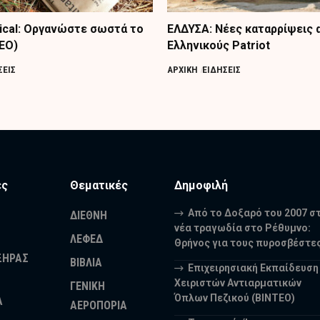
tical: Οργανώστε σωστά το
ΕΛΔΥΣΑ: Νέες καταρρίψεις 
ΤΕΟ)
Ελληνικούς Patriot
ΣΕΙΣ
ΑΡΧΙΚΗ
ΕΙΔΗΣΕΙΣ
ες
Θεματικές
Δημοφιλή
Από το Δοξαρό του 2007 σ
ΔΙΕΘΝΗ
νέα τραγωδία στο Ρέθυμνο:
ΛΕΦΕΔ
Θρήνος για τους πυροσβέστε
ΞΗΡΑΣ
ΒΙΒΛΙΑ
Επιχειρησιακή Εκπαίδευση
Χειριστών Αντιαρματικών
ΓΕΝΙΚΗ
Όπλων Πεζικού (ΒΙΝΤΕΟ)
Α
ΑΕΡΟΠΟΡΙΑ