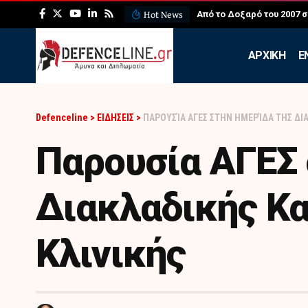
Hot News
ΛΕΦΕΔ: Η εντυπωσιακή ά
APXIKH
Ε
Defenceline
>
ΕΙΔΗΣΕΙΣ
>
ΠΑΡΟΥΣΊΑ ΑΓΕΣ ΣΤΗΝ ΗΜΕΡΊΔΑ ΤΗΣ ΔΙ
Παρουσία ΑΓΕΣ 
Διακλαδικής Κα
Κλινικής