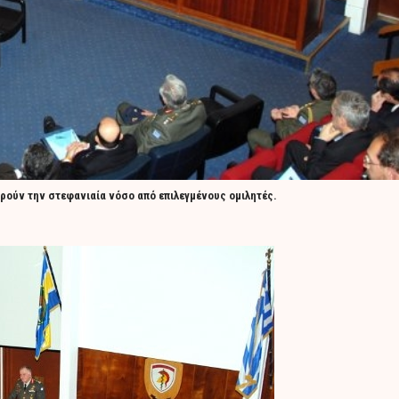
ρούν την στεφανιαία νόσο από επιλεγμένους ομιλητές.