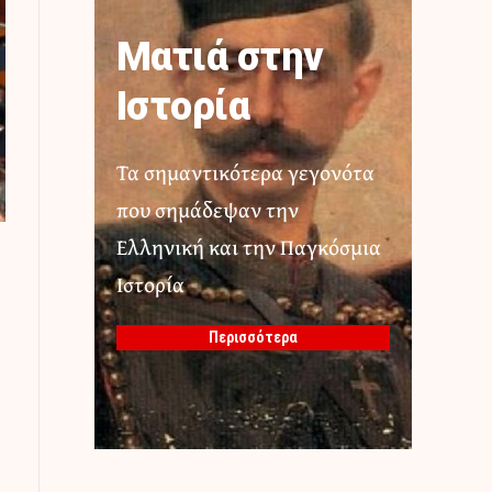
Ματιά στην
Ιστορία
Τα σημαντικότερα γεγονότα
που σημάδεψαν την
Ελληνική και την Παγκόσμια
Ιστορία
Περισσότερα