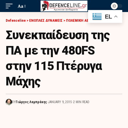
Aa
EL
Defenceline
>
ΕΝΟΠΛΕΣ ΔΥΝΑΜΕΙΣ
>
ΠΟΛΕΜΙΚΗ ΑΕΡΟΠΟΡΙΑ
>
ΣΥΝΕΚΠΑΊΔΕΥΣΗ ΤΗΣ ΠΑ ΜΕ ΤΗΝ 480FS ΣΤΗΝ 115 ΠΤΈΡΥΓΑ ΜΆΧΗΣ
Συνεκπαίδευση της
ΠΑ με την 480FS
στην 115 Πτέρυγα
Μάχης
BY
Γιώργος Λαμπράκης
JANUARY 9, 2015
2 MIN READ