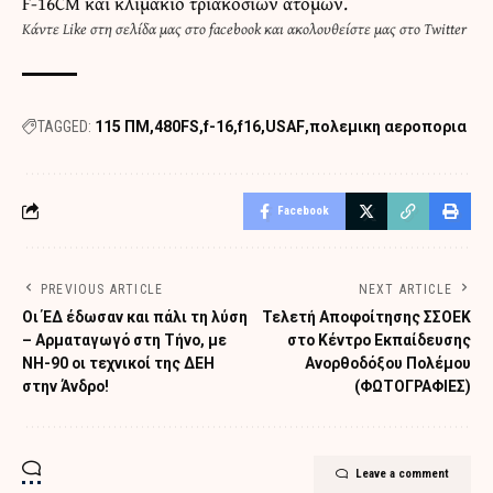
F-16CM και κλιμάκιο τριακοσίων ατόμων.
Κάντε
Like στη σελίδα μας στο facebook
και
ακολουθείστε μας στο Twitter
TAGGED:
115 ΠΜ
480FS
f-16
f16
USAF
πολεμικη αεροπορια
Facebook
PREVIOUS ARTICLE
NEXT ARTICLE
Οι ΈΔ έδωσαν και πάλι τη λύση
Τελετή Αποφοίτησης ΣΣΟΕΚ
– Αρματαγωγό στη Τήνο, με
στο Κέντρο Εκπαίδευσης
NH-90 oι τεχνικοί της ΔΕΗ
Ανορθοδόξου Πολέμου
στην Άνδρο!
(ΦΩΤΟΓΡΑΦΙΕΣ)
Leave a comment