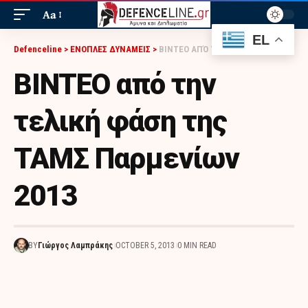
Aa
EL
Defenceline
>
ΕΝΟΠΛΕΣ ΔΥΝΑΜΕΙΣ
>
BINTEO ΑΠΌ ΤΗΝ ΤΕΛΙΚΉ ΦΆΣΗ ΤΗΣ ΤΑΜΣ ΠΑΡΜΕΝΊΩΝ 2013
BINTEO από την
τελική φάση της
ΤΑΜΣ Παρμενίων
2013
BY
Γιώργος Λαμπράκης
OCTOBER 5, 2013
0 MIN READ