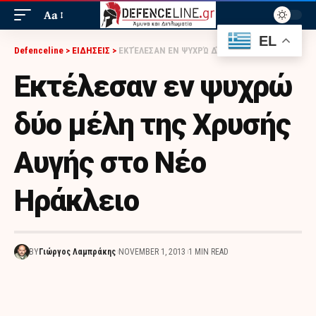
Aa
EL
Defenceline
>
ΕΙΔΗΣΕΙΣ
>
ΕΚΤΈΛΕΣΑΝ ΕΝ ΨΥΧΡΏ ΔΎΟ ΜΈΛΗ ΤΗΣ ΧΡΥΣΉΣ ΑΥΓΉΣ ΣΤΟ ΝΈΟ ΗΡΆΚΛΕΙΟ
Εκτέλεσαν εν ψυχρώ
δύο μέλη της Χρυσής
Αυγής στο Νέο
Ηράκλειο
BY
Γιώργος Λαμπράκης
NOVEMBER 1, 2013
1 MIN READ