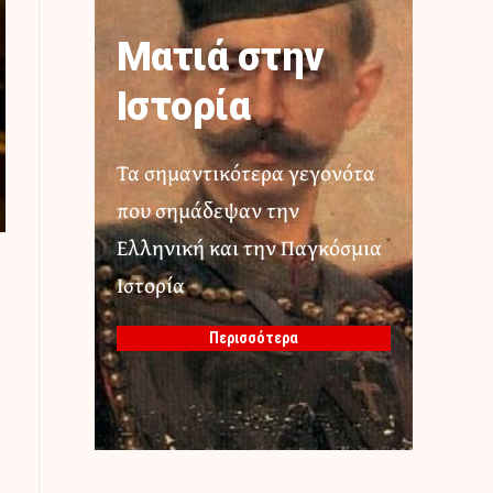
Ματιά στην
Ιστορία
Τα σημαντικότερα γεγονότα
που σημάδεψαν την
Ελληνική και την Παγκόσμια
Ιστορία
Περισσότερα