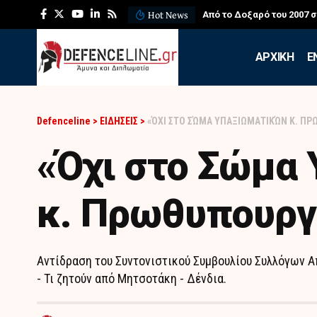
Hot News
Από το Δοξαρό του 2007 
APXIKH
Ε
Defenceline
>
ΕΙΔΗΣΕΙΣ
>
«ΌΧΙ ΣΤΟ ΣΏΜΑ ΥΠΑΞΙΩΜΑΤΙΚΏΝ Κ. Π
«Όχι στο Σώμα
κ. Πρωθυπουργ
Αντίδραση του Συντονιστικού Συμβουλίου Συλλόγων
- Τι ζητούν από Μητσοτάκη - Δένδια.