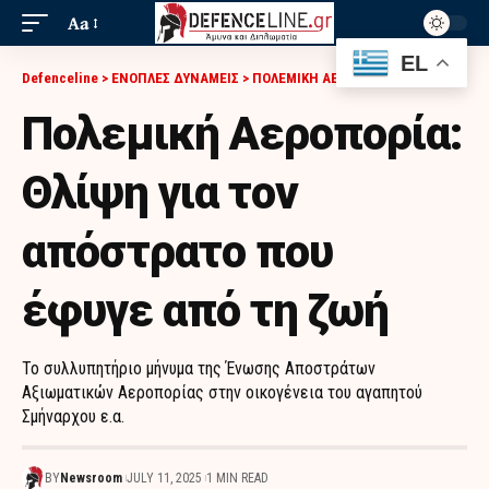
Aa
EL
Defenceline
>
ΕΝΟΠΛΕΣ ΔΥΝΑΜΕΙΣ
>
ΠΟΛΕΜΙΚΗ ΑΕΡΟΠΟΡΙΑ
>
ΠΟΛΕΜΙΚΉ ΑΕΡΟΠΟΡΊΑ: ΘΛΊΨΗ ΓΙΑ ΤΟΝ ΑΠΌΣΤΡΑΤΟ ΠΟΥ ΈΦΥΓΕ ΑΠΌ ΤΗ ΖΩΉ
Πολεμική Αεροπορία:
Θλίψη για τον
απόστρατο που
έφυγε από τη ζωή
Το συλλυπητήριο μήνυμα της Ένωσης Αποστράτων
Αξιωματικών Αεροπορίας στην οικογένεια του αγαπητού
Σμήναρχου ε.α.
BY
Newsroom
JULY 11, 2025
1 MIN READ