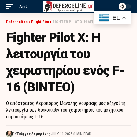
Aa
EL
Defenceline
>
Flight Sim
>
FIGHTER PILOT X: Η ΛΕΙΤΟΥΡΓΊΑ ΤΟΥ ΧΕΙΡΙΣΤΗΡΊΟΥ ΕΝΌΣ F-16 (ΒΙΝΤΕΟ)
Fighter Pilot X: Η
λειτουργία του
χειριστηρίου ενός F-
16 (ΒΙΝΤΕΟ)
O απόστρατος Αεροπόρος Μανόλης Λουράκης μας εξηγεί τη
λειτουργία των διακοπτών του χειριστηρίου του μαχητικού
αεροσκάφους F-16.
BY
Γιώργος Λαμπράκης
JULY 11, 2025
1 MIN READ