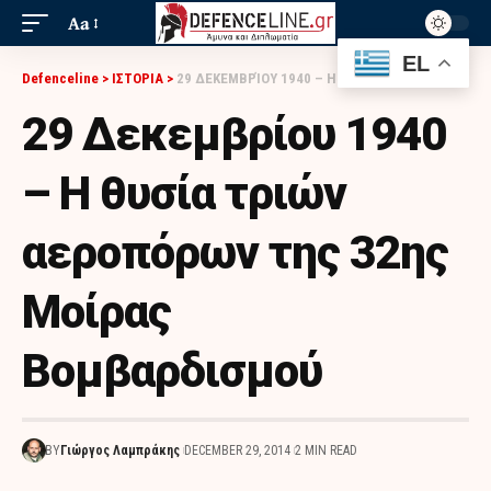
Aa
EL
Defenceline
>
ΙΣΤΟΡΙΑ
>
29 ΔΕΚΕΜΒΡΊΟΥ 1940 – Η ΘΥΣΊΑ ΤΡΙΏΝ ΑΕΡΟΠΌΡΩΝ ΤΗΣ 32ΗΣ ΜΟΊΡΑΣ ΒΟΜΒΑΡΔΙΣΜΟΎ
29 Δεκεμβρίου 1940
– Η θυσία τριών
αεροπόρων της 32ης
Μοίρας
Βομβαρδισμού
BY
Γιώργος Λαμπράκης
DECEMBER 29, 2014
2 MIN READ