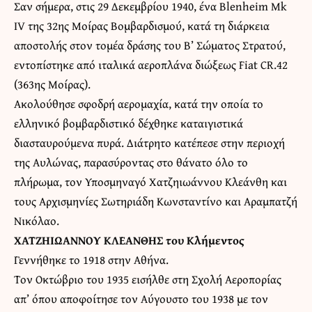
Σαν σήμερα, στις 29 Δεκεμβρίου 1940, ένα Blenheim Mk
IV της 32ης Μοίρας Βομβαρδισμού, κατά τη διάρκεια
αποστολής στον τομέα δράσης του Β’ Σώματος Στρατού,
εντοπίστηκε από ιταλικά αεροπλάνα διώξεως Fiat CR.42
(363ης Μοίρας).
Ακολούθησε σφοδρή αερομαχία, κατά την οποία το
ελληνικό βομβαρδιστικό δέχθηκε καταιγιστικά
διασταυρούμενα πυρά. Διάτρητο κατέπεσε στην περιοχή
της Αυλώνας, παρασύροντας στο θάνατο όλο το
πλήρωμα, τον Υποσμηναγό Χατζηιωάννου Κλεάνθη και
τους Αρχισμηνίες Σωτηριάδη Κωνσταντίνο και Αραμπατζή
Νικόλαο.
ΧΑΤΖΗΙΩΑΝΝΟΥ ΚΛΕΑΝΘΗΣ του Κλήμεντος
Γεννήθηκε το 1918 στην Αθήνα.
Τον Οκτώβριο του 1935 εισήλθε στη Σχολή Αεροπορίας
απ’ όπου αποφοίτησε τον Αύγουστο του 1938 με τον