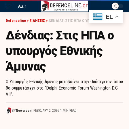
Aa
EL
Defenceline
>
ΕΙΔΗΣΕΙΣ
>
ΔΈΝΔΙΑΣ: ΣΤΙΣ ΗΠΑ Ο ΥΠΟΥΡΓΌΣ ΕΘΝΙΚΉΣ ΆΜΥΝΑΣ
Δένδιας: Στις ΗΠΑ ο
υπουργός Εθνικής
Άμυνας
Ο Υπουργός Εθνικής Άμυνας μεταβαίνει στην Ουάσιγκτον, όπου
θα συμμετάσχει στο “Delphi Economic Forum Washington D.C.
VII”.
BY
Newsroom
FEBRUARY 2, 2026
1 MIN READ