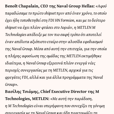
Beno
î
t Chapalain
,
CEO
της
Naval Group Hellas
:
«
Αφού
παραδώσαμε το πρώτο shipset πριν από έναν χρόνο, το οποίο
έχει ήδη τοποθετηθεί στη FDI HN Formion, και με το δεύτερο
shipset να έχει πλέον φτάσει στο Λοριάν, η METLEN M
Technologies απέδειξε με τον πιο σαφή τρόπο ότι αποτελεί
έναν απόλυτα αξιόπιστο εταίρο στην αλυσίδα εφοδιασμού
της Naval Group. Μέσα από αυτή την επιτυχία, για την οποία
η πλήρης αφοσίωση της ομάδας της METLEN εκτιμήθηκε
ιδιαίτερα, η Naval Group εξερευνά πλέον ενεργά νέες
περιοχές συνεργασίας με τη METLEN, αρχικά για τις
φρεγάτες FDI, αλλά και για άλλα προγράμματα της Naval
Group
».
Βασίλης Τσιάμης,
Chief Executive Director
της
M
Technologies
,
METLEN
:
«
Με αυτή την παράδοση,
η
M
Technologies είναι υπερήφανη που συνεχίζει τη γόνιμη
συνεργασία με τη Naval Group και ήδη προετοιμάζει τη