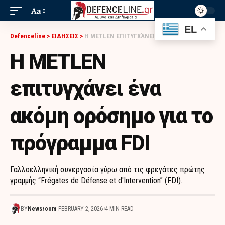
Aa
EL
Defenceline
>
ΕΙΔΗΣΕΙΣ
>
Η METLEN ΕΠΙΤΥΓΧΆΝΕΙ ΈΝΑ ΑΚΌΜΗ ΟΡΌΣΗΜΟ ΓΙΑ ΤΟ ΠΡΌΓΡΑΜΜΑ FDI
Η METLEN
επιτυγχάνει ένα
ακόμη ορόσημο για το
πρόγραμμα FDI
Γαλλοελληνική συνεργασία γύρω από τις φρεγάτες πρώτης
γραμμής “Frégates de Défense et d'Intervention” (FDI).
BY
Newsroom
FEBRUARY 2, 2026
4 MIN READ