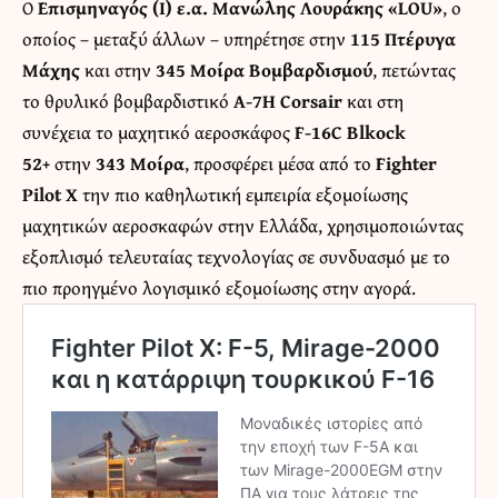
Ο
Επισμηναγός (Ι) ε.α. Μανώλης Λουράκης «LOU»
, ο
οποίος – μεταξύ άλλων – υπηρέτησε στην
115 Πτέρυγα
Μάχης
και στην
345 Μοίρα Βομβαρδισμού
, πετώντας
το θρυλικό βομβαρδιστικό
A-7H Corsair
και στη
συνέχεια το μαχητικό αεροσκάφος
F-16C Blkock
52+
στην
343 Μοίρα
, προσφέρει μέσα από το
Fighter
Pilot X
την πιο καθηλωτική εμπειρία εξομοίωσης
μαχητικών αεροσκαφών στην Ελλάδα, χρησιμοποιώντας
εξοπλισμό τελευταίας τεχνολογίας σε συνδυασμό με το
πιο προηγμένο λογισμικό εξομοίωσης στην αγορά.