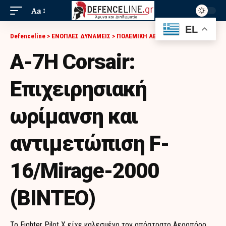
Aa
EL
Defenceline
>
ΕΝΟΠΛΕΣ ΔΥΝΑΜΕΙΣ
>
ΠΟΛΕΜΙΚΗ ΑΕΡΟΠΟΡΙΑ
>
Α-7H CORSAIR: ΕΠΙΧΕΙΡΗΣΙΑΚΉ ΩΡΊΜΑΝΣΗ ΚΑΙ ΑΝΤΙΜΕΤΏΠΙΣΗ F-16/MIRAGE-2000 (ΒΙΝΤΕΟ)
Α-7H Corsair:
Επιχειρησιακή
ωρίμανση και
αντιμετώπιση F-
16/Mirage-2000
(ΒΙΝΤΕΟ)
To Fighter Pilot X είχε καλεσμένο τον απόστρατο Aεροπόρο