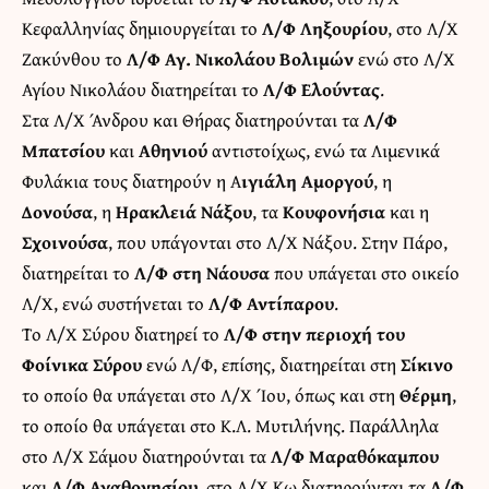
Κεφαλληνίας δημιουργείται το
Λ/Φ Ληξουρίου
, στο Λ/Χ
Ζακύνθου το
Λ/Φ Αγ. Νικολάου Βολιμών
ενώ στο Λ/Χ
Αγίου Νικολάου διατηρείται το
Λ/Φ Ελούντας
.
Στα Λ/Χ Άνδρου και Θήρας διατηρούνται τα
Λ/Φ
Μπατσίου
και
Αθηνιού
αντιστοίχως, ενώ τα Λιμενικά
Φυλάκια τους διατηρούν η Α
ιγιάλη Αμοργού
, η
Δονούσα
, η
Ηρακλειά Νάξου
, τα
Κουφονήσια
και η
Σχοινούσα
, που υπάγονται στο Λ/Χ Νάξου. Στην Πάρο,
διατηρείται το
Λ/Φ στη Νάουσα
που υπάγεται στο οικείο
Λ/Χ, ενώ συστήνεται το
Λ/Φ Αντίπαρου
.
Το Λ/Χ Σύρου διατηρεί το
Λ/Φ στην περιοχή του
Φοίνικα Σύρου
ενώ Λ/Φ, επίσης, διατηρείται στη
Σίκινο
το οποίο θα υπάγεται στο Λ/Χ Ίου, όπως και στη
Θέρμη
,
το οποίο θα υπάγεται στο Κ.Λ. Μυτιλήνης. Παράλληλα
στο Λ/Χ Σάμου διατηρούνται τα
Λ/Φ Μαραθόκαμπου
και
Λ/Φ Αγαθονησίου
, στο Λ/Χ Κω διατηρούνται τα
Λ/Φ