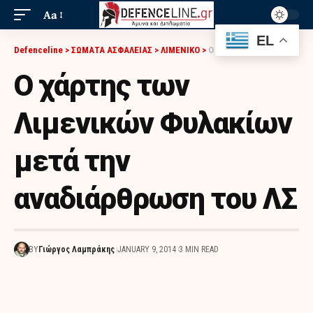
Aa
EL
Defenceline
>
ΣΩΜΑΤΑ ΑΣΦΑΛΕΙΑΣ
>
ΛΙΜΕΝΙΚΟ
>
Ο ΧΆΡΤΗΣ ΤΩΝ ΛΙΜΕΝΙΚΏΝ ΦΥΛΑΚΊΩΝ ΜΕΤΆ ΤΗΝ ΑΝΑΔΙΆΡΘΡΩΣΗ ΤΟΥ ΛΣ
Ο χάρτης των
Λιμενικών Φυλακίων
μετά την
αναδιάρθρωση του ΛΣ
BY
Γιώργος Λαμπράκης
JANUARY 9, 2014
3 MIN READ