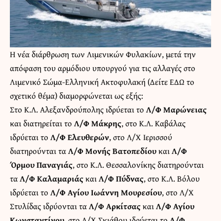
Η νέα διάρθρωση των Λιμενικών Φυλακίων, μετά την
απόφαση του αρμόδιου υπουργού για τις αλλαγές στο
Λιμενικό Σώμα-Ελληνική Ακτοφυλακή (
Δείτε ΕΔΩ το
σχετικό θέμα
) διαμορφώνεται ως εξής:
Στο Κ.Λ. Αλεξανδρούπολης ιδρύεται το
Λ/Φ Μαρώνειας
και διατηρείται το
Λ/Φ Μάκρης
, στο Κ.Λ. Καβάλας
ιδρύεται το
Λ/Φ Ελευθερών
, στο Λ/Χ Ιερισσού
διατηρούνται τα
Λ/Φ Μονής Βατοπεδίου
και
Λ/Φ
Όρμου Παναγιάς
, στο Κ.Λ. Θεσσαλονίκης διατηρούνται
τα
Λ/Φ Καλαμαριάς
και
Λ/Φ Πύδνας
, στο Κ.Λ. Βόλου
ιδρύεται το
Λ/Φ Αγίου Ιωάννη Μουρεσίου
, στο Λ/Χ
Στυλίδας ιδρύονται τα
Λ/Φ Αρκίτσας
και
Λ/Φ Αγίου
Κωνσταντίνου
, στο Λ/Χ Σκιάθου ιδρύεται το
Λ/Φ