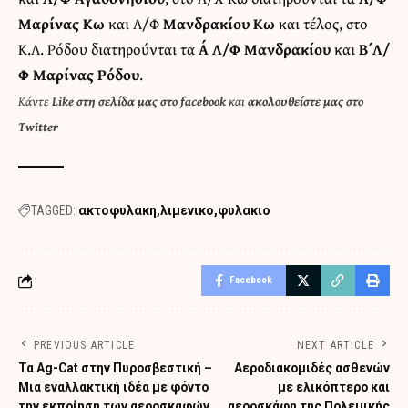
Μαρίνας Κω
και Λ/Φ
Μανδρακίου Κω
και τέλος, στο
Κ.Λ. Ρόδου διατηρούνται τα
Α΄ Λ/Φ Μανδρακίου
και
Β΄ Λ/
Φ Μαρίνας Ρόδου
.
Κάντε
Like στη σελίδα μας στο facebook
και
ακολουθείστε μας στο
Twitter
TAGGED:
ακτοφυλακη
λιμενικο
φυλακιο
Facebook
PREVIOUS ARTICLE
NEXT ARTICLE
Τα Ag-Cat στην Πυροσβεστική –
Αεροδιακομιδές ασθενών
Μια εναλλακτική ιδέα με φόντο
με ελικόπτερο και
την εκποίηση των αεροσκαφών
αεροσκάφη της Πολεμικής