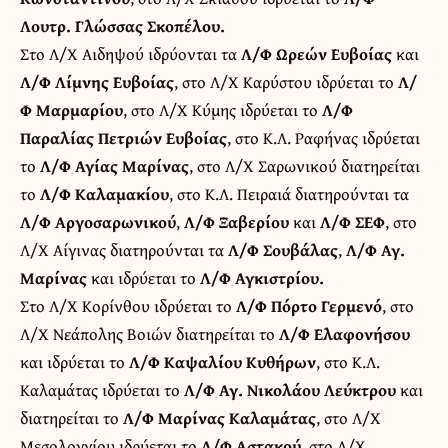
Λουτρ. Γλώσσας Σκοπέλου.
Στο Λ/Χ Αιδηψού ιδρύονται τα
Λ/Φ Ωρεών Ευβοίας
και
Λ/Φ Λίμνης Ευβοίας
, στο Λ/Χ Καρύστου ιδρύεται το
Λ/
Φ Μαρμαρίου
, στο Λ/Χ Κύμης ιδρύεται το
Λ/Φ
Παραλίας Πετριών Ευβοίας
, στο Κ.Λ. Ραφήνας ιδρύεται
το
Λ/Φ Αγίας Μαρίνας
, στο Λ/Χ Σαρωνικού διατηρείται
το
Λ/Φ Καλαμακίου
, στο Κ.Λ. Πειραιά διατηρούνται τα
Λ/Φ Αργοσαρωνικού
,
Λ/Φ Ξαβερίου
και
Λ/Φ ΣΕΦ
, στο
Λ/Χ Αίγινας διατηρούνται τα
Λ/Φ Σουβάλας
,
Λ/Φ Αγ.
Μαρίνας
και ιδρύεται το
Λ/Φ Αγκιστρίου.
Στο Λ/Χ Κορίνθου ιδρύεται το
Λ/Φ Πόρτο Γερμενό
, στο
Λ/X Νεάπολης Βοιών διατηρείται το
Λ/Φ Ελαφονήσου
και ιδρύεται το
Λ/Φ Καψαλίου Κυθήρων
, στο Κ.Λ.
Καλαμάτας ιδρύεται το
Λ/Φ Αγ. Νικολάου Λεύκτρου
και
διατηρείται το
Λ/Φ Μαρίνας Καλαμάτας
, στο Λ/Χ
Μεσολογγίου ιδρύεται το
Λ/Φ Αστακού
, στο Λ/Χ