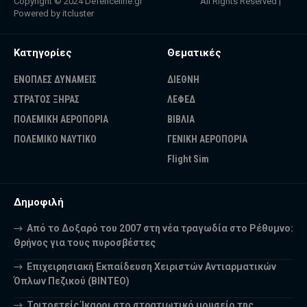
Copyright © 2024
Defenceline.gr
All Rights Reserved |
Powered by
itcluster
Κατηγορίες
Θεματικές
ΕΝΟΠΛΕΣ ΔΥΝΑΜΕΙΣ
ΔΙΕΘΝΗ
ΣΤΡΑΤΟΣ ΞΗΡΑΣ
ΛΕΦΕΔ
ΠΟΛΕΜΙΚΗ ΑΕΡΟΠΟΡΙΑ
ΒΙΒΛΙΑ
ΠΟΛΕΜΙΚΟ ΝΑΥΤΙΚΟ
ΓΕΝΙΚΗ ΑΕΡΟΠΟΡΙΑ
Flight Sim
Δημοφιλή
Από το Δοξαρό του 2007 στη νέα τραγωδία στο Ρέθυμνο:
Θρήνος για τους πυροσβέστες
Επιχειρησιακή Εκπαίδευση Χειριστών Αντιαρματικών
Όπλων Πεζικού (ΒΙΝΤΕΟ)
Τριτοετείς Ίκαροι στο στρατιωτικό μουσείο της