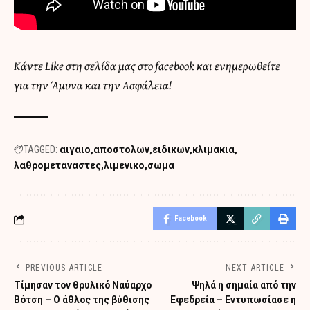
Κάντε Like στη σελίδα μας στο facebook και ενημερωθείτε
για την Άμυνα και την Ασφάλεια!
TAGGED:
αιγαιο
αποστολων
ειδικων
κλιμακια
λαθρομεταναστες
λιμενικο
σωμα
Facebook
PREVIOUS ARTICLE
NEXT ARTICLE
Τίμησαν τον θρυλικό Ναύαρχο
Ψηλά η σημαία από την
Βότση – Ο άθλος της βύθισης
Εφεδρεία – Εντυπωσίασε η