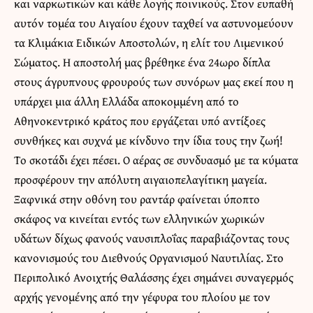
και ναρκωτικών και κάθε λογής ποινικούς. Στον ευπαθή
αυτόν τομέα του Αιγαίου έχουν ταχθεί να αστυνομεύουν
τα Κλιμάκια Ειδικών Αποστολών, η ελίτ του Λιμενικού
Σώματος. Η αποστολή μας βρέθηκε ένα 24ωρο δίπλα
στους άγρυπνους φρουρούς των συνόρων μας εκεί που η
υπάρχει μια άλλη Ελλάδα αποκομμένη από το
Αθηνοκεντρικό κράτος που εργάζεται υπό αντίξοες
συνθήκες και συχνά με κίνδυνο την ίδια τους την ζωή!
Το σκοτάδι έχει πέσει. Ο αέρας σε συνδυασμό με τα κύματα
προσφέρουν την απόλυτη αιγαιοπελαγίτικη μαγεία.
Ξαφνικά στην οθόνη του ραντάρ φαίνεται ύποπτο
σκάφος να κινείται εντός των ελληνικών χωρικών
υδάτων δίχως φανούς ναυσιπλοΐας παραβιάζοντας τους
κανονισμούς του Διεθνούς Οργανισμού Ναυτιλίας. Στο
Περιπολικό Ανοιχτής Θαλάσσης έχει σημάνει συναγερμός
αρχής γενομένης από την γέφυρα του πλοίου με τον