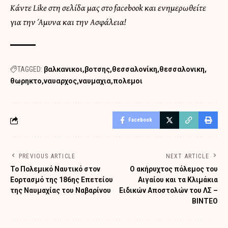
Κάντε Like στη σελίδα μας στο facebook και ενημερωθείτε
για την Άμυνα και την Ασφάλεια!
TAGGED:
βαλκανικοι
βοτσης
θεσσαλονίκη
θεσσαλονικη
θωρηκτο
ναυαρχος
ναυμαχια
πολεμοι
Facebook
PREVIOUS ARTICLE
NEXT ARTICLE
To Πολεμικό Ναυτικό στον
Ο ακήρυχτος πόλεμος του
Εορτασμό της 186ης Επετείου
Αιγαίου και τα Κλιμάκια
της Ναυμαχίας του Ναβαρίνου
Ειδικών Αποστολών του ΛΣ –
ΒΙΝΤΕΟ