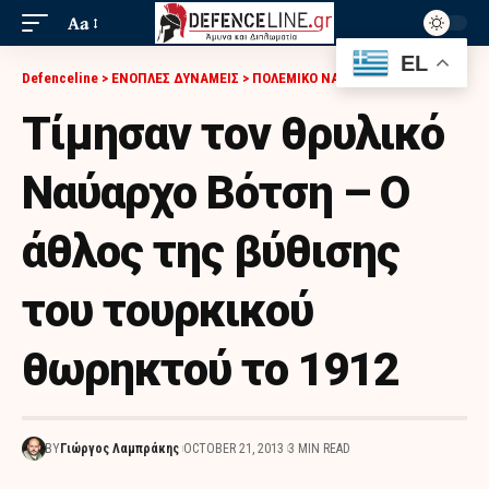
Aa
EL
Defenceline
>
ΕΝΟΠΛΕΣ ΔΥΝΑΜΕΙΣ
>
ΠΟΛΕΜΙΚΟ ΝΑΥΤΙΚΟ
>
ΤΊΜΗΣΑΝ ΤΟΝ ΘΡΥΛΙΚΌ ΝΑΎΑΡΧΟ ΒΌΤΣΗ – Ο ΆΘΛΟΣ ΤΗΣ ΒΎΘΙΣΗΣ ΤΟΥ ΤΟΥΡΚΙΚΟΎ ΘΩΡΗΚΤΟΎ ΤΟ 1912
Τίμησαν τον θρυλικό
Ναύαρχο Βότση – Ο
άθλος της βύθισης
του τουρκικού
θωρηκτού το 1912
BY
Γιώργος Λαμπράκης
OCTOBER 21, 2013
3 MIN READ