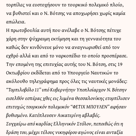
τορπίλες να ευστοχήσουν το τουρκικό πολεμικό πλοίο,
να βυθιστεί και ο Ν. Βότσης να αποχωρήσει χωρίς καμία
απώλεια.
Η πρωτοβουλία αυτή που ανέλαβε ο Ν. Βότσης πέτυχε
χάρη στην ψύχραιμη εκτίμηση και τη γενναιότητα του
καθώς δεν κινδύνευε μόνο να αναγνωρισθεί από τον
εχθρό αλλά και από το ναρκοπέδιο το οποίο προσπέρασε.
Την επομένη της επιτυχίας αυτής του Ν. Βότση, στις 19
Οκτωβρίου εκδίδεται από το Υπουργείο Ναυτικών το
ακόλουθο τηλεγράφημα προς όλες τις ναυτικές μονάδες:
“Τορπιλοβόλο 11” υπό Κυβερνήτην Υποπλοίαρχον Ν. Βότσην
εισελθόν εσπέρας χθες εις λιμένα Θεσσαλονίκης
ετορπίλισεν
επιτυχώς τουρκικόν πολεμικόν “ΦΕΤΙΧ ΜΠΟΥΛΕΝ” αφήσαν
βυθισμένο. Κατέπλευσεν Αικατερίνη αβλαβές.
Συγχαίρω από καρδίας Ελληνικόν Στόλον, πεποιθώς ότι η
δράση του, μέχρι τέλους νικηφόρου αγώνος είναι ανταξία