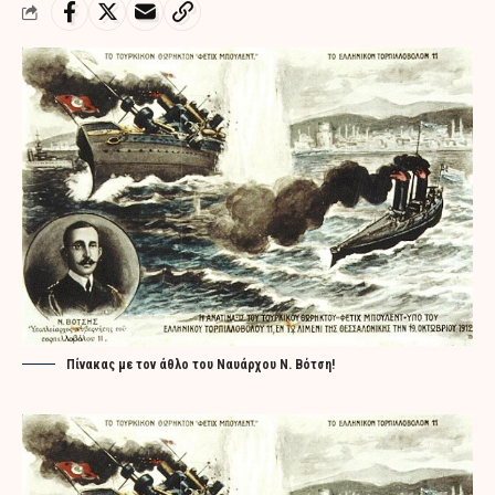
Πίνακας με τον άθλο του Ναυάρχου Ν. Βότση!