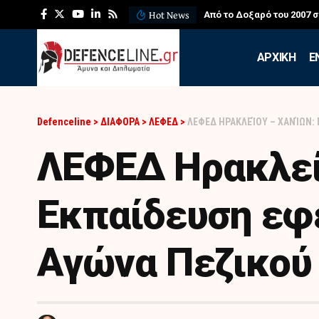
Hot News
Από το Δοξαρό του 2007 
APXIKH
Ε
Defenceline
>
ΔΙΑΦΟΡΑ
>
ΛΕΦΕΔ
>
ΛΕΦΕΔ ΗΡΑΚΛΕΊΟΥ – ΧΑΝΊΩΝ:
ΛΕΦΕΔ Ηρακλεί
Εκπαίδευση εφ
Αγώνα Πεζικού