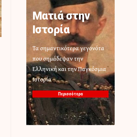
Ματιά στην
Ιστορία
Τα σημαντικότερα γεγονότα
που σημάδεψαν την
Ελληνική και την Παγκόσμια
Ιστορία
Περισσότερα