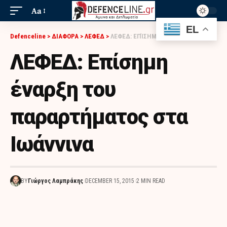
Aa
EL
Defenceline
>
ΔΙΑΦΟΡΑ
>
ΛΕΦΕΔ
>
ΛΕΦΕΔ: ΕΠΊΣΗΜΗ ΈΝΑΡΞΗ ΤΟΥ ΠΑΡΑΡΤΉΜΑΤΟΣ ΣΤΑ ΙΩΆΝΝΙΝΑ
ΛΕΦΕΔ: Επίσημη
έναρξη του
παραρτήματος στα
Ιωάννινα
BY
Γιώργος Λαμπράκης
DECEMBER 15, 2015
2 MIN READ