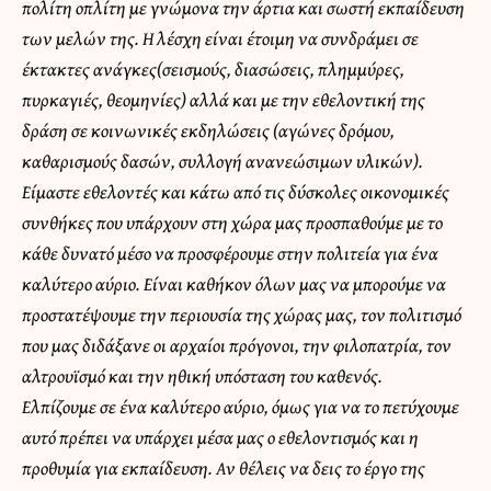
πολίτη οπλίτη με γνώμονα την άρτια και σωστή εκπαίδευση
των μελών της. Η λέσχη είναι έτοιμη να συνδράμει σε
έκτακτες ανάγκες(σεισμούς, διασώσεις, πλημμύρες,
πυρκαγιές, θεομηνίες) αλλά και με την εθελοντική της
δράση σε κοινωνικές εκδηλώσεις (αγώνες δρόμου,
καθαρισμούς δασών, συλλογή ανανεώσιμων υλικών).
Είμαστε εθελοντές και κάτω από τις δύσκολες οικονομικές
συνθήκες που υπάρχουν στη χώρα μας προσπαθούμε με το
κάθε δυνατό μέσο να προσφέρουμε στην πολιτεία για ένα
καλύτερο αύριο. Είναι καθήκον όλων μας να μπορούμε να
προστατέψουμε την περιουσία της χώρας μας, τον πολιτισμό
που μας διδάξανε οι αρχαίοι πρόγονοι, την φιλοπατρία, τον
αλτρουϊσμό και την ηθική υπόσταση του καθενός.
Ελπίζουμε σε ένα καλύτερο αύριο, όμως για να το πετύχουμε
αυτό πρέπει να υπάρχει μέσα μας ο εθελοντισμός και η
προθυμία για εκπαίδευση. Αν θέλεις να δεις το έργο της