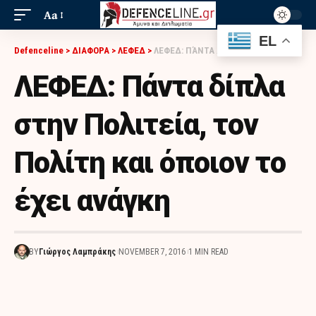
Aa
EL
Defenceline
>
ΔΙΑΦΟΡΑ
>
ΛΕΦΕΔ
>
ΛΕΦΕΔ: ΠΆΝΤΑ ΔΊΠΛΑ ΣΤΗΝ ΠΟΛΙΤΕΊΑ, ΤΟΝ ΠΟΛΊΤΗ ΚΑΙ ΌΠΟΙΟΝ ΤΟ ΈΧΕΙ ΑΝΆΓΚΗ
ΛΕΦΕΔ: Πάντα δίπλα
στην Πολιτεία, τον
Πολίτη και όποιον το
έχει ανάγκη
BY
Γιώργος Λαμπράκης
NOVEMBER 7, 2016
1 MIN READ