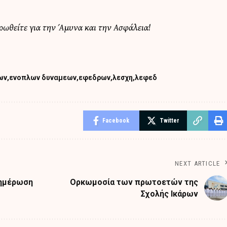
ερωθείτε για την Άμυνα και την Ασφάλεια!
ων
ενοπλων δυναμεων
εφεδρων
λεσχη
λεφεδ
Facebook
Twitter
NEXT ARTICLE
νημέρωση
Ορκωμοσία των πρωτοετών της
Σχολής Ικάρων