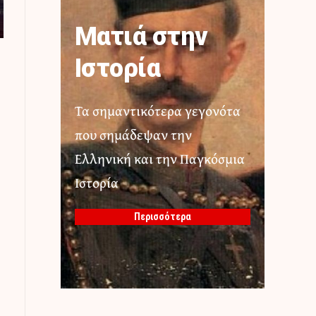
Ματιά στην
Ιστορία
Τα σημαντικότερα γεγονότα
που σημάδεψαν την
Ελληνική και την Παγκόσμια
Ιστορία
Περισσότερα