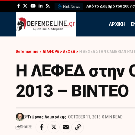
Hot News
Από το Δοξαρό του 2007 
APXIKH
Ε
Defenceline
>
ΔΙΑΦΟΡΑ
>
ΛΕΦΕΔ
>
Η ΛΕΦΕΔ ΣΤΗΝ CAMBRIAN PATR
Η ΛΕΦΕΔ στην C
2013 – ΒΙΝΤΕΟ
BY
Γιώργος Λαμπράκης
OCTOBER 11, 2013
0 MIN READ
SHARE