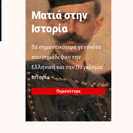
Ματιά στην
Ιστορία
Τα σημαντικότερα γεγονότα
που σημάδεψαν την
Ελληνική και την Παγκόσμια
Ιστορία
Περισσότερα