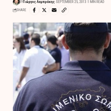
BY
Γιώργος Λαμπράκης
SEPTEMBER 25, 2013
1 MIN READ
SHARE