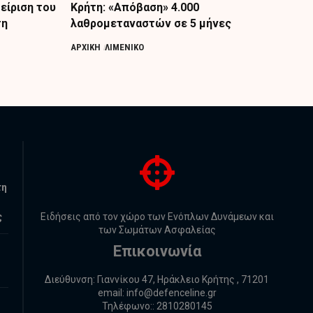
είριση του
Κρήτη: «Απόβαση» 4.000
τη
λαθρομεταναστών σε 5 μήνες
ΑΡΧΙΚΗ
ΛΙΜΕΝΙΚΟ
τη
ς
Ειδήσεις από τον χώρο των Ενόπλων Δυνάμεων και
των Σωμάτων Ασφαλείας
Επικοινωνία
Διεύθυνση: Γιαννίκου 47, Ηράκλειο Κρήτης , 71201
email:
info@defenceline.gr
Τηλέφωνο:: 2810280145