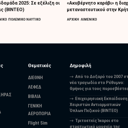
δομάδα 2025: Σε εξέλιξη οι
«Ακυβέρνητο καράβι» η διαχ
ς (ΒΙΝΤΕΟ)
μεταναστευτικού στην Κρή
ΝΙΚΟ
ΠΟΛΕΜΙΚΟ ΝΑΥΤΙΚΟ
ΑΡΧΙΚΗ
ΛΙΜΕΝΙΚΟ
ες
Θεματικές
Δημοφιλή
Από το Δοξαρό του 2007 σ
ΔΙΕΘΝΗ
νέα τραγωδία στο Ρέθυμνο:
ΛΕΦΕΔ
Θρήνος για τους πυροσβέστε
ΞΗΡΑΣ
ΒΙΒΛΙΑ
Επιχειρησιακή Εκπαίδευση
Χειριστών Αντιαρματικών
ΓΕΝΙΚΗ
Όπλων Πεζικού (ΒΙΝΤΕΟ)
Α
ΑΕΡΟΠΟΡΙΑ
Τριτοετείς Ίκαροι στο
Flight Sim
στρατιωτικό μουσείο της