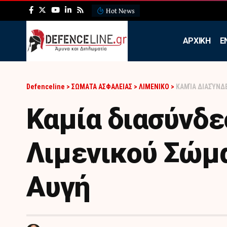
Hot News
ΛΕΦΕΔ: Η εντυπωσιακή ά
APXIKH
Ε
Defenceline
>
ΣΩΜΑΤΑ ΑΣΦΑΛΕΙΑΣ
>
ΛΙΜΕΝΙΚΟ
>
ΚΑΜΊΑ ΔΙΑΣΎΝΔ
Καμία διασύνδε
Λιμενικού Σώμα
Αυγή