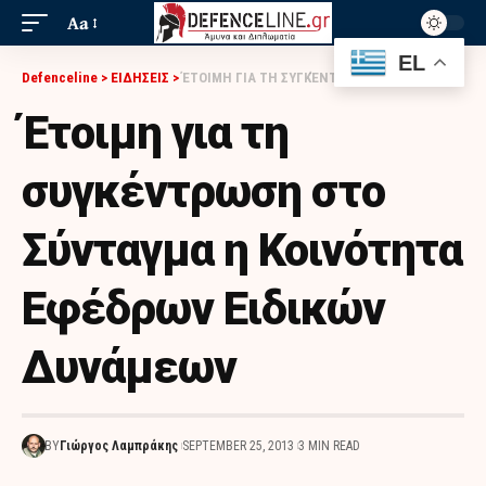
Aa
EL
Defenceline
>
ΕΙΔΗΣΕΙΣ
>
ΈΤΟΙΜΗ ΓΙΑ ΤΗ ΣΥΓΚΈΝΤΡΩΣΗ ΣΤΟ ΣΎΝΤΑΓΜΑ Η ΚΟΙΝΌΤΗΤΑ ΕΦΈΔΡΩΝ ΕΙΔΙΚΏΝ ΔΥΝΆΜΕΩΝ
Έτοιμη για τη
συγκέντρωση στο
Σύνταγμα η Κοινότητα
Εφέδρων Ειδικών
Δυνάμεων
BY
Γιώργος Λαμπράκης
SEPTEMBER 25, 2013
3 MIN READ