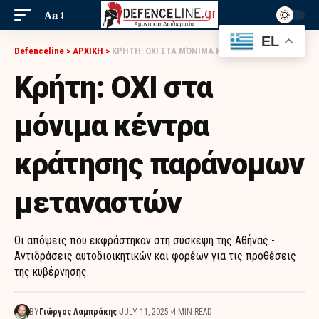
Aa
EL
Defenceline
>
ΑΡΧΙΚΗ
>
ΚΡΉΤΗ: ΟΧΙ ΣΤΑ ΜΌΝΙΜΑ ΚΈΝΤΡΑ ΚΡΆΤΗΣΗΣ ΠΑΡΆΝΟΜΩΝ ΜΕΤΑΝΑΣΤΏΝ
Κρήτη: ΟΧΙ στα
μόνιμα κέντρα
κράτησης παράνομων
μεταναστών
Οι απόψεις που εκφράστηκαν στη σύσκεψη της Αθήνας -
Αντιδράσεις αυτοδιοικητικών και φορέων για τις προθέσεις
της κυβέρνησης.
BY
Γιώργος Λαμπράκης
JULY 11, 2025
4 MIN READ