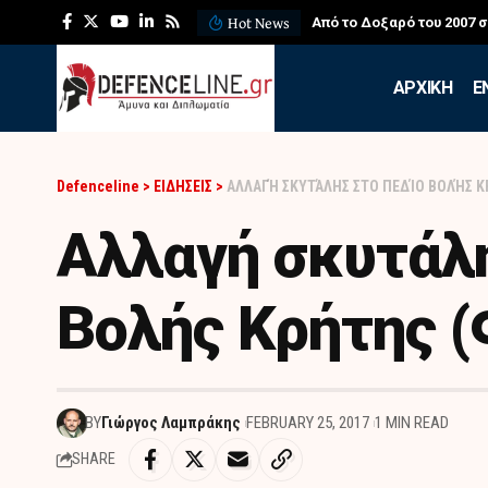
Hot News
ΛΕΦΕΔ: Η εντυπωσιακή ά
APXIKH
Ε
Defenceline
>
ΕΙΔΗΣΕΙΣ
>
ΑΛΛΑΓΉ ΣΚΥΤΆΛΗΣ ΣΤΟ ΠΕΔΊΟ ΒΟΛΉΣ Κ
Αλλαγή σκυτάλη
Βολής Κρήτης 
BY
Γιώργος Λαμπράκης
FEBRUARY 25, 2017
1 MIN READ
SHARE