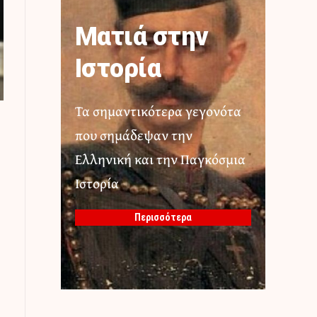
Ματιά στην
Ιστορία
Τα σημαντικότερα γεγονότα
που σημάδεψαν την
Ελληνική και την Παγκόσμια
Ιστορία
Περισσότερα