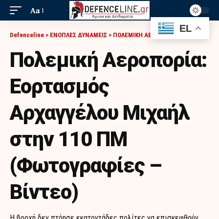
Aa
EL
Defenceline
>
ΕΝΟΠΛΕΣ ΔΥΝΑΜΕΙΣ
>
ΠΟΛΕΜΙΚΗ ΑΕΡΟΠΟΡΙΑ
>
ΠΟΛΕΜΙΚΉ ΑΕΡΟΠΟΡΊΑ: ΕΟΡΤΑΣΜΌΣ ΑΡΧΑΓΓΈΛΟΥ ΜΙΧΑΉΛ ΣΤΗΝ 110 ΠΜ (ΦΩΤΟΓΡΑΦΊΕΣ – ΒΊΝΤΕΟ)
Πολεμική Αεροπορία:
Εορτασμός
Αρχαγγέλου Μιχαήλ
στην 110 ΠΜ
(Φωτογραφίες –
Βίντεο)
Η βροχή δεν πτόησε εκατοντάδες πολίτες να επισκεφθούν