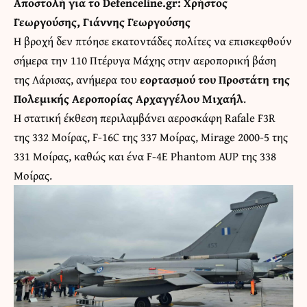
Αποστολή για το Defenceline.gr: Χρήστος
Γεωργούσης, Γιάννης Γεωργούσης
Η βροχή δεν πτόησε εκατοντάδες πολίτες να επισκεφθούν
σήμερα την 110 Πτέρυγα Μάχης στην αεροπορική βάση
της Λάρισας, ανήμερα του
εορτασμού του Προστάτη της
Πολεμικής Αεροπορίας Αρχαγγέλου Μιχαήλ
.
Η στατική έκθεση περιλαμβάνει αεροσκάφη Rafale F3R
της 332 Μοίρας, F-16C της 337 Μοίρας, Mirage 2000-5 της
331 Μοίρας, καθώς και ένα F-4E Phantom AUP της 338
Μοίρας.