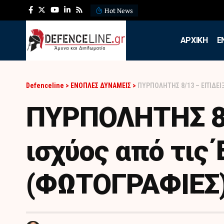
Hot News
ΛΕΦΕΔ: Η εντυπωσιακή ά
APXIKH
Ε
Defenceline
>
ΕΝΟΠΛΕΣ ΔΥΝΑΜΕΙΣ
>
ΠΥΡΠΟΛΗΤΗΣ 8/13 – ΕΠΊΔΕΙ
ΠΥΡΠΟΛΗΤΗΣ 8/
ισχύος από τις
(ΦΩΤΟΓΡΑΦΙΕΣ