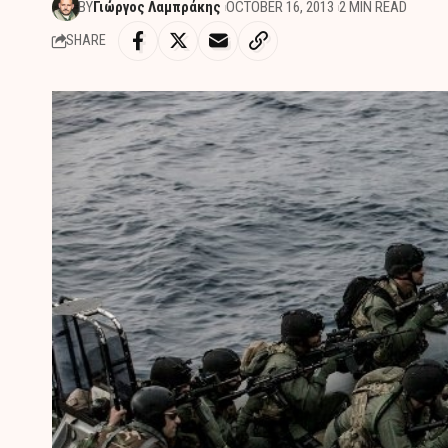
BY
Γιώργος Λαμπράκης
OCTOBER 16, 2013
2 MIN READ
SHARE