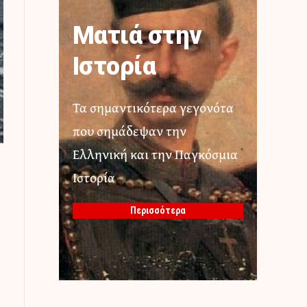
Ματιά στην
Ιστορία
Τα σημαντικότερα γεγονότα
που σημάδεψαν την
Ελληνική και την Παγκόσμια
Ιστορία
Περισσότερα