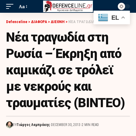
Aa
EL
Defenceline
>
ΔΙΑΦΟΡΑ
>
ΔΙΕΘΝΗ
>
ΝΈΑ ΤΡΑΓΩΔΊΑ ΣΤΗ ΡΩΣΊΑ – ΈΚΡΗΞΗ ΑΠΌ ΚΑΜΙΚΆΖΙ ΣΕ ΤΡΌΛΕΪ ΜΕ ΝΕΚΡΟΎΣ ΚΑΙ ΤΡΑΥΜΑΤΊΕΣ (BINTEO)
Νέα τραγωδία στη
Ρωσία – Έκρηξη από
καμικάζι σε τρόλεϊ
με νεκρούς και
τραυματίες (BINTEO)
BY
Γιώργος Λαμπράκης
DECEMBER 30, 2013
2 MIN READ