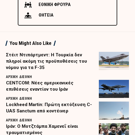
ΕΘΝΙΚΗ ΦΡΟΥΡΑ
ΘΗΤΕΙΑ
You Might Also Like
Στέιτ Ντιπάρτμεντ: Η Τουρκία δεν
πληροί ακόμη τις προϋποθέσεις του
νόμου για τα F-35
ΑΡΧΙΚΗ
ΔΙΕΘΝΗ
CENTCOM: Νέες αμερικανικές
επιθέσεις εναντίον του Ιράν
ΑΡΧΙΚΗ
ΔΙΕΘΝΗ
Lockheed Martin: Πρώτη εκτόξευση C-
UAS Sanctum από κοντέινερ
ΑΡΧΙΚΗ
ΔΙΕΘΝΗ
Ιράν: Ο Μοτζτάμπα Χαμενεΐ είναι
τραυματισμένος