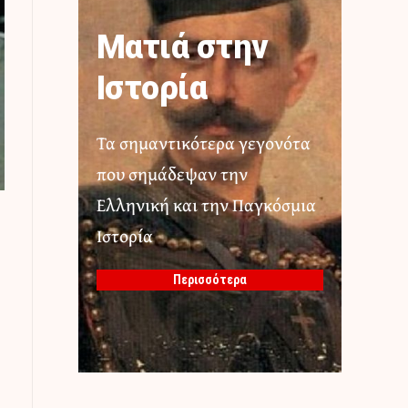
Ματιά στην
Ιστορία
Τα σημαντικότερα γεγονότα
που σημάδεψαν την
Ελληνική και την Παγκόσμια
Ιστορία
Περισσότερα