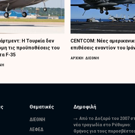
πάρτμεντ: Η Τουρκία δεν
CENTCOM: Νέες αμερικανικ
όμη τις προϋποθέσεις του
επιθέσεις εναντίον του Ιρά
τα F-35
ΑΡΧΙΚΗ
ΔΙΕΘΝΗ
ΝΗ
ες
Θεματικές
Δημοφιλή
Από το Δοξαρό του 2007 σ
ΔΙΕΘΝΗ
νέα τραγωδία στο Ρέθυμνο:
ΛΕΦΕΔ
Θρήνος για τους πυροσβέστε