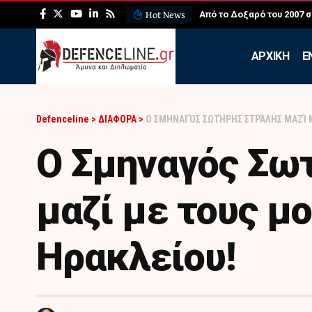
Hot News
ΛΕΦΕΔ: Η εντυπωσιακή ά
APXIKH
Ε
Defenceline
>
ΔΙΑΦΟΡΑ
>
Ο ΣΜΗΝΑΓΌΣ ΣΩΤΉΡΗΣ ΣΤΡΆΛΗΣ ΜΑΖΊ 
Ο Σμηναγός Σω
μαζί με τους μ
Ηρακλείου!