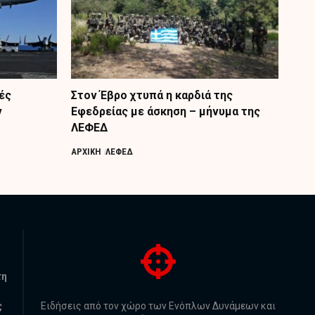
ές
Στον Έβρο χτυπά η καρδιά της
ν
Εφεδρείας με άσκηση – μήνυμα της
ΛΕΦΕΔ
ΑΡΧΙΚΗ
ΛΕΦΕΔ
τη
ς
Ειδήσεις από τον χώρο των Ενόπλων Δυνάμεων και