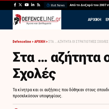
Hot News
ΛΕΦΕΔ: Η εντυπωσιακή ά
APXIKH
Ε
Defenceline
>
ΑΡΧΙΚΗ
>
ΣΤΑ … ΑΖΉΤΗΤΑ ΟΙ ΣΤΡΑΤΙΩΤΙΚΈΣ ΣΧΟΛΈΣ
Στα … αζήτητα 
Σχολές
Τα κίνητρα και οι αυξήσεις που δόθηκαν στους σπου
προσελκύσουν υποψηφίους.