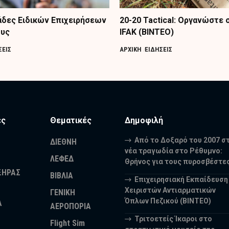
δες Ειδικών Επιχειρήσεων
20-20 Tactical: Οργανώστε
ους
IFAK (ΒΙΝΤΕΟ)
ΣΕΙΣ
ΑΡΧΙΚΗ
ΕΙΔΗΣΕΙΣ
ες
Θεματικές
Δημοφιλή
Από το Δοξαρό του 2007 σ
ΔΙΕΘΝΗ
νέα τραγωδία στο Ρέθυμνο:
ΛΕΦΕΔ
Θρήνος για τους πυροσβέστε
ΞΗΡΑΣ
ΒΙΒΛΙΑ
Επιχειρησιακή Εκπαίδευση
Χειριστών Αντιαρματικών
ΓΕΝΙΚΗ
Όπλων Πεζικού (ΒΙΝΤΕΟ)
Α
ΑΕΡΟΠΟΡΙΑ
Τριτοετείς Ίκαροι στο
Flight Sim