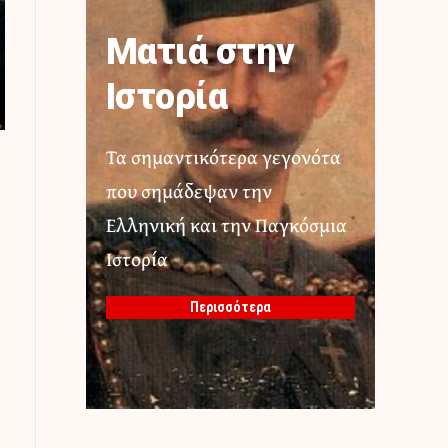
Ματιά στην
Ιστορία
Τα σημαντικότερα γεγονότα
που σημάδεψαν την
Ελληνική και την Παγκόσμια
Ιστορία
Περισσότερα