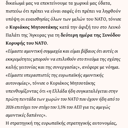
δικαίωμά μας να επεκτείνουμε τα χωρικά μας ύδατα,
πιστεύω ότι πρέπει να είναι σαφές ότι πρέπει να ληφθούν
υπόψη οι ευαισθησίες όλων των μελών του NATO, τόνισε
ο
Κυριάκος Μητσοτάκης
κατά την άφιξή του στο Λευκό
Παλάτι της Άγκυρας για τη
δεύτερη ημέρα της Συνόδου
Κορυφής του ΝΑΤΟ
.
«Eίμαστε αμυντική συμμαχία και είμαι βέβαιος ότι αυτές οι
εκκρεμότητες μπορούν να επιλυθούν στο πνεύμα της σχέσης
καλής γειτονίας και της συνεργασίας»
, ανέφερε με νόημα.
«Είμαστε υπερασπιστές της ευρωπαϊκής αμυντικής
αυτονομίας»
, τόνισε ο Κυριάκος Μητσοτάκης
υπενθυμίζοντας ότι
«η Ελλάδα ήδη συγκαταλέγεται στην
πρώτη πεντάδα των χωρών του ΝΑΤΟ που έχουν ήδη από το
2026 επιτύχει τον στόχο του 3,5% του ΑΕΠ για τις αμιγώς
αμυντικές δαπάνες»
.
Η στρατηγική της ευρωπαϊκής στρατηγικής αυτονομίας,