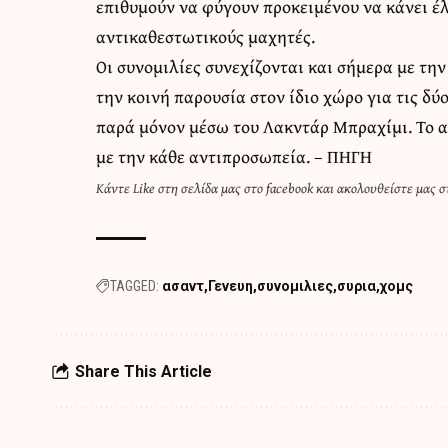
επιθυμούν να φύγουν προκειμένου να κάνει έλ
αντικαθεστωτικούς μαχητές.
Οι συνομιλίες συνεχίζονται και σήμερα με τη
την κοινή παρουσία στον ίδιο χώρο για τις δύ
παρά μόνον μέσω του Λακντάρ Μπραχίμι. Το 
με την κάθε αντιπροσωπεία. –
ΠΗΓΗ
Κάντε
Like στη σελίδα μας στο facebook
και
ακολουθείστε μας στ
TAGGED:
ασαντ
Γενευη
συνομιλιες
συρια
χομς
Share This Article