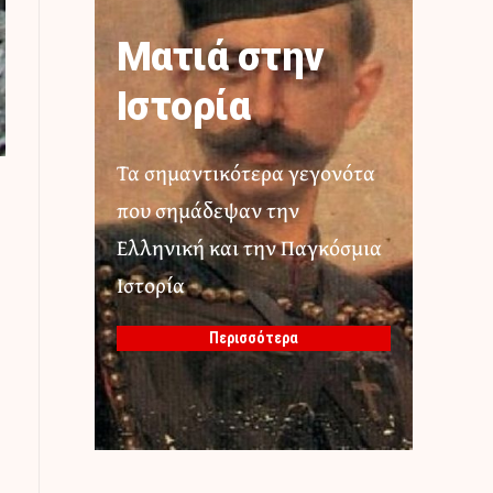
Ματιά στην
Ιστορία
Τα σημαντικότερα γεγονότα
που σημάδεψαν την
Ελληνική και την Παγκόσμια
Ιστορία
Περισσότερα