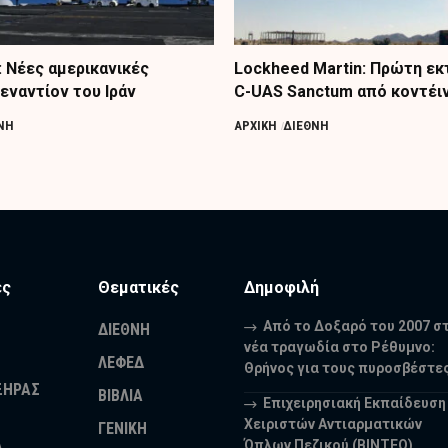
Νέες αμερικανικές
Lockheed Martin: Πρώτη ε
εναντίον του Ιράν
C-UAS Sanctum από κοντέι
ΝΗ
ΑΡΧΙΚΗ
ΔΙΕΘΝΗ
ες
Θεματικές
Δημοφιλή
Από το Δοξαρό του 2007 σ
ΔΙΕΘΝΗ
νέα τραγωδία στο Ρέθυμνο:
ΛΕΦΕΔ
Θρήνος για τους πυροσβέστε
ΞΗΡΑΣ
ΒΙΒΛΙΑ
Επιχειρησιακή Εκπαίδευση
Χειριστών Αντιαρματικών
ΓΕΝΙΚΗ
Όπλων Πεζικού (ΒΙΝΤΕΟ)