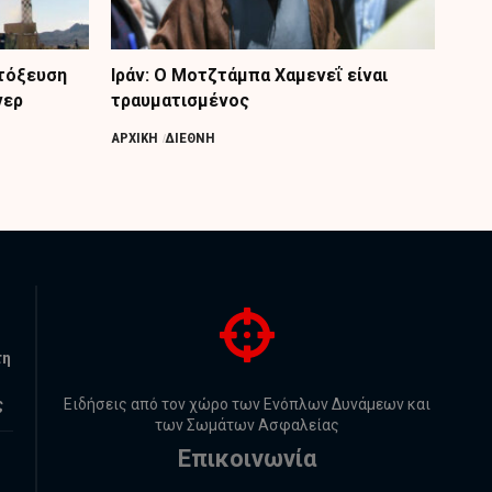
κτόξευση
Ιράν: Ο Μοτζτάμπα Χαμενεΐ είναι
νερ
τραυματισμένος
ΑΡΧΙΚΗ
ΔΙΕΘΝΗ
τη
ς
Ειδήσεις από τον χώρο των Ενόπλων Δυνάμεων και
των Σωμάτων Ασφαλείας
Επικοινωνία