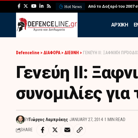
Hot News
ΛΕΦΕΔ: Η εντυπωσιακή ά
APXIKH
Ε
Defenceline
>
ΔΙΑΦΟΡΑ
>
ΔΙΕΘΝΗ
>
ΓΕΝΕΎΗ ΙΙ: ΞΑΦΝΙΚΉ ΠΡΌΟΔΟΣ
Γενεύη ΙΙ: Ξαφν
συνομιλίες για 
BY
Γιώργος Λαμπράκης
JANUARY 27, 2014
1 MIN READ
SHARE