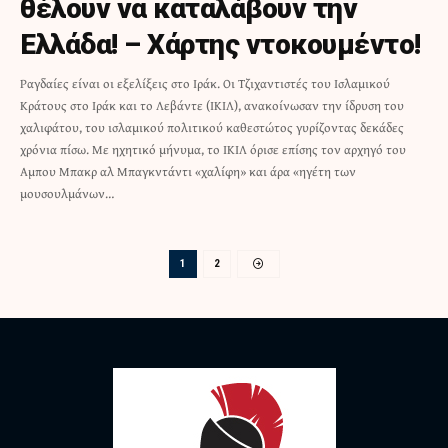
θέλουν να καταλάβουν την
Ελλάδα! – Χάρτης ντοκουμέντο!
Ραγδαίες είναι οι εξελίξεις στο Ιράκ. Οι Τζιχαντιστές του Ισλαμικού
Κράτους στο Ιράκ και το Λεβάντε (ΙΚΙΛ), ανακοίνωσαν την ίδρυση του
χαλιφάτου, του ισλαμικού πολιτικού καθεστώτος γυρίζοντας δεκάδες
χρόνια πίσω. Με ηχητικό μήνυμα, το ΙΚΙΛ όρισε επίσης τον αρχηγό του
Αμπου Μπακρ αλ Μπαγκντάντι «χαλίφη» και άρα «ηγέτη των
μουσουλμάνων…
1
2