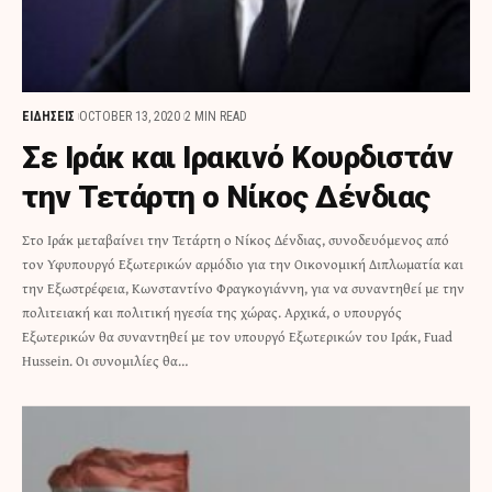
ΕΙΔΗΣΕΙΣ
OCTOBER 13, 2020
2 MIN READ
Σε Ιράκ και Ιρακινό Κουρδιστάν
την Τετάρτη ο Νίκος Δένδιας
Στο Ιράκ μεταβαίνει την Τετάρτη ο Νίκος Δένδιας, συνοδευόμενος από
τον Υφυπουργό Εξωτερικών αρμόδιο για την Οικονομική Διπλωματία και
την Εξωστρέφεια, Κωνσταντίνο Φραγκογιάννη, για να συναντηθεί με την
πολιτειακή και πολιτική ηγεσία της χώρας. Αρχικά, ο υπουργός
Εξωτερικών θα συναντηθεί με τον υπουργό Εξωτερικών του Ιράκ, Fuad
Hussein. Οι συνομιλίες θα…