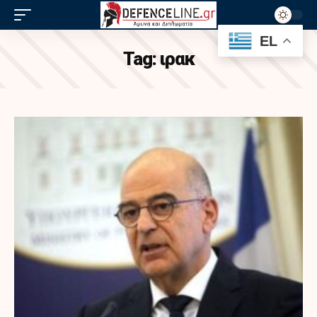
EL
Tag:
ιρακ