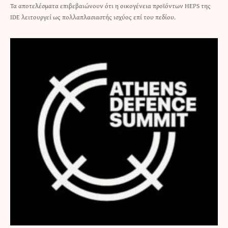
Τα αποτελέσματα επιβεβαιώνουν ότι η οικογένεια προϊόντων HEPS της
IDE λειτουργεί ως πολλαπλασιαστής ισχύος επί του πεδίου.