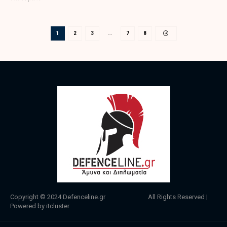
1
2
3
…
7
8
Copyright © 2024
Defenceline.gr
All Rights Reserved |
Powered by
itcluster